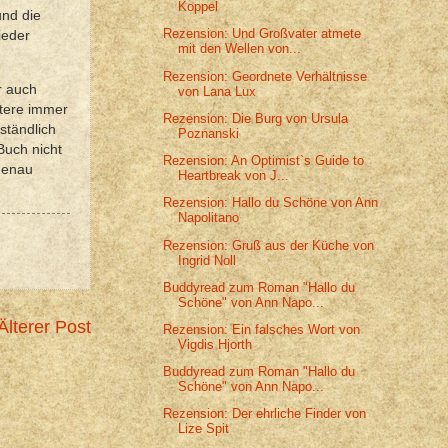
Koppel
und die
Rezension: Und Großvater atmete
ieder
mit den Wellen von...
Rezension: Geordnete Verhältnisse
r auch
von Lana Lux
ktere immer
Rezension: Die Burg von Ursula
ständlich
Poznanski
Buch nicht
Rezension: An Optimist`s Guide to
genau
Heartbreak von J...
Rezension: Hallo du Schöne von Ann
Napolitano
Rezension: Gruß aus der Küche von
Ingrid Noll
Buddyread zum Roman "Hallo du
Schöne" von Ann Napo...
Älterer Post
Rezension: Ein falsches Wort von
Vigdis Hjorth
Buddyread zum Roman "Hallo du
Schöne" von Ann Napo...
Rezension: Der ehrliche Finder von
Lize Spit