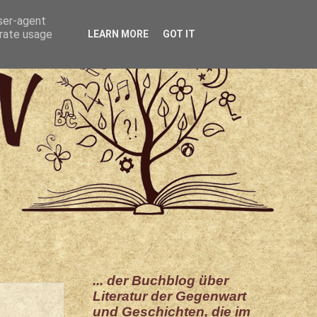
user-agent
erate usage
LEARN MORE
GOT IT
... der Buchblog über
Literatur der Gegenwart
und Geschichten, die im