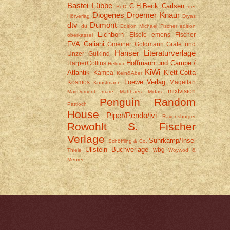
Bastei Lübbe
C.H.Beck
Carlsen
BoD
der
Diogenes
Droemer Knaur
Hörverlag
Dryas
dtv
Dumont
du
Edition Michael Fischer
edition
Eichborn
Eisele
emons
Fischer
oberkassel
FVA
Galiani
Gmeiner
Goldmann
Gräfe und
Hanser Literaturverlage
Unzer
Gutkind
Hoffmann und Campe /
HarperCollins
Helmer
KiWi
Atlantik
Klett-Cotta
Kampa
Kein&Aber
Loewe Verlag
Kosmos
Magellan
Kunstmann
mixtvision
MairDumont
mare
Matthaes
Midas
Penguin Random
Pattloch
House
Piper/Pendo/ivi
Ravensburger
Rowohlt
S. Fischer
Verlage
Suhrkamp/Insel
Schöffling & Co.
Ullstein Buchverlage
wbg
Thiele
Woywod &
Meurer