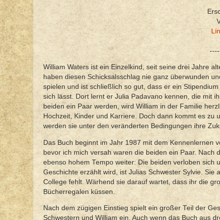
Ers
V
Li
----
William Waters ist ein Einzelkind, seit seine drei Jahre 
haben diesen Schicksalsschlag nie ganz überwunden und
spielen und ist schließlich so gut, dass er ein Stipendiu
sich lässt. Dort lernt er Julia Padavano kennen, die mit 
beiden ein Paar werden, wird William in der Familie h
Hochzeit, Kinder und Karriere. Doch dann kommt es zu u
werden sie unter den veränderten Bedingungen ihre Zuku
Das Buch beginnt im Jahr 1987 mit dem Kennenlernen von 
bevor ich mich versah waren die beiden ein Paar. Nach d
ebenso hohem Tempo weiter: Die beiden verloben sich un
Geschichte erzählt wird, ist Julias Schwester Sylvie. Sie 
College fehlt. Wärhend sie darauf wartet, dass ihr die g
Bücherregalen küssen.
Nach dem zügigen Einstieg spielt ein großer Teil der Ges
Schwestern und William ein. Auch wenn das Buch aus drei