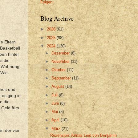
Folgen
Blog Archive
►
2026
(61)
►
2025
(98)
ne Eltern
▼
2024
(130)
Basketball
►
Dezember
(8)
ben hinter
s die
►
November
(11)
me Wohnung,
►
Oktober
(11)
 Wie
►
September
(11)
►
August
(14)
heit und
►
Juli
(8)
 es ging in
e die
►
Juni
(8)
s Geld fürs
►
Mai
(8)
►
April
(10)
▼
März
(21)
en der vier
Rezension: Annas Lied von Benjamin