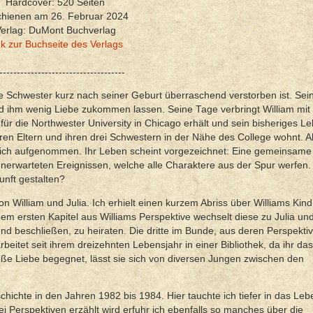
Hardcover: 520 Seiten
chienen am 26. Februar 2024
erlag: DuMont Buchverlag
nk zur Buchseite des Verlags
------------------------------------
alte Schwester kurz nach seiner Geburt überraschend verstorben ist. Sei
 ihm wenig Liebe zukommen lassen. Seine Tage verbringt William mit 
m für die Northwester University in Chicago erhält und sein bisheriges Le
ihren Eltern und ihren drei Schwestern in der Nähe des College wohnt. Al
erzlich aufgenommen. Ihr Leben scheint vorgezeichnet: Eine gemeinsa
nerwarteten Ereignissen, welche alle Charaktere aus der Spur werfen.
nft gestalten?
William und Julia. Ich erhielt einen kurzem Abriss über Williams Kind
em ersten Kapitel aus Williams Perspektive wechselt diese zu Julia und
d beschließen, zu heiraten. Die dritte im Bunde, aus deren Perspektiv
arbeitet seit ihrem dreizehnten Lebensjahr in einer Bibliothek, da ihr da
roße Liebe begegnet, lässt sie sich von diversen Jungen zwischen den
chichte in den Jahren 1982 bis 1984. Hier tauchte ich tiefer in das Leb
 Perspektiven erzählt wird erfuhr ich ebenfalls so manches über die