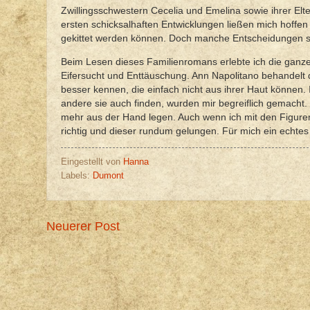
Zwillingsschwestern Cecelia und Emelina sowie ihrer Elt
ersten schicksalhaften Entwicklungen ließen mich hoffe
gekittet werden können. Doch manche Entscheidungen sc
Beim Lesen dieses Familienromans erlebte ich die gan
Eifersucht und Enttäuschung. Ann Napolitano behandelt d
besser kennen, die einfach nicht aus ihrer Haut können.
andere sie auch finden, wurden mir begreiflich gemacht
mehr aus der Hand legen. Auch wenn ich mit den Figure
richtig und dieser rundum gelungen. Für mich ein echte
Eingestellt von
Hanna
Labels:
Dumont
Neuerer Post