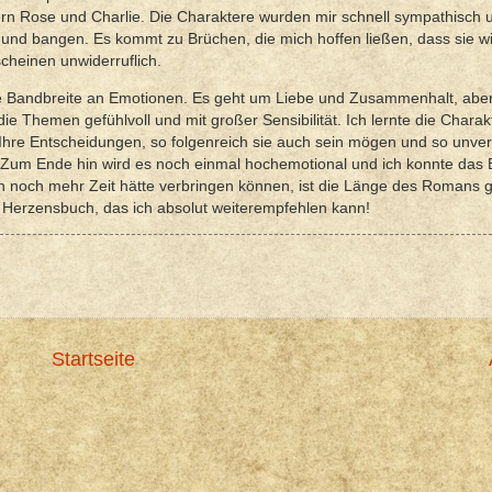
ern Rose und Charlie. Die Charaktere wurden mir schnell sympathisch 
n und bangen. Es kommt zu Brüchen, die mich hoffen ließen, dass sie w
heinen unwiderruflich.
ze Bandbreite an Emotionen. Es geht um Liebe und Zusammenhalt, abe
ie Themen gefühlvoll und mit großer Sensibilität. Ich lernte die Chara
 Ihre Entscheidungen, so folgenreich sie auch sein mögen und so unver
. Zum Ende hin wird es noch einmal hochemotional und ich konnte das 
n noch mehr Zeit hätte verbringen können, ist die Länge des Romans 
s Herzensbuch, das ich absolut weiterempfehlen kann!
Startseite