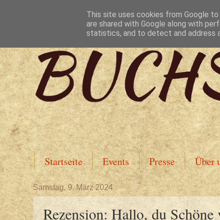
This site uses cookies from Google to d
are shared with Google along with perf
statistics, and to detect and address 
Startseite
Events
Presse
Über 
Samstag, 9. März 2024
Rezension: Hallo, du Schöne