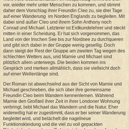
vor, wieder mehr unter Menschen zu kommen, und stimmt
daher dem Vorschlag ihrer Freundin Cleo zu, sie drei Tage
auf einer Wanderung im Norden Englands zu begleiten. Mit
dabei sind außer Cleo und ihrem Sohn Anthony noch
Conrad und Michael. Letzterer ist Erdkundelehrer und steckt
mitten in einer Scheidung. Er hat sich vorgenommen, das
Land von der Irischen See bis zur Nordsee zu durchqueren
und gibt sich dabei in der Gruppe wenig gesellig. Doch
dann steigt der Rest der Gruppe am zweiten Tag wegen des
schlechten Wetters aus, und Marnie und Michael sind
plötzlich allein unterwegs. Die beiden kommen ins
Gespräch und merken allmählich, dass sie vielleicht doch
auf einer Wellenlänge sind.
Der Roman ist abwechselnd aus der Sicht von Marnie und
Michael geschrieben, die sich über ihre gemeinsame
Freundin Cleo beim Wandern kennenlernen. Während
Marnie den Großteil ihrer Zeit in ihrer Londoner Wohnung
verbringt, liebt Michael das Wandern und die Natur. Eher
widerwillig hat er zugestimmt, dass er bei seiner Wanderung
begleitet wird, und belächelt die nagelneue
Funktionskleidung und die viel zu voll gepackten