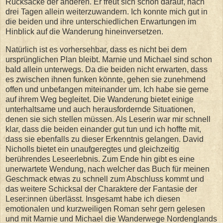
Rücksäcke der anderen. Er freut sich schon darauf, nach
drei Tagen allein weiterzuwandern. Ich konnte mich gut in
die beiden und ihre unterschiedlichen Erwartungen im
Hinblick auf die Wanderung hineinversetzen.
Natürlich ist es vorhersehbar, dass es nicht bei dem
ursprünglichen Plan bleibt. Marnie und Michael sind schon
bald allein unterwegs. Da die beiden nicht erwarten, dass
es zwischen ihnen funken könnte, gehen sie zunehmend
offen und unbefangen miteinander um. Ich habe sie gerne
auf ihrem Weg begleitet. Die Wanderung bietet einige
unterhaltsame und auch herausfordernde Situationen,
denen sie sich stellen müssen. Als Leserin war mir schnell
klar, dass die beiden einander gut tun und ich hoffte mit,
dass sie ebenfalls zu dieser Erkenntnis gelangen. David
Nicholls bietet ein unaufgeregtes und gleichzeitig
berührendes Leseerlebnis. Zum Ende hin gibt es eine
unerwartete Wendung, nach welcher das Buch für meinen
Geschmack etwas zu schnell zum Abschluss kommt und
das weitere Schicksal der Charaktere der Fantasie der
Leser:innen überlässt. Insgesamt habe ich diesen
emotionalen und kurzweiligen Roman sehr gern gelesen
und mit Marnie und Michael die Wanderwege Nordenglands