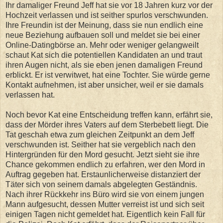
Ihr damaliger Freund Jeff hat sie vor 18 Jahren kurz vor der
Hochzeit verlassen und ist seither spurlos verschwunden.
Ihre Freundin ist der Meinung, dass sie nun endlich eine
neue Beziehung aufbauen soll und meldet sie bei einer
Online-Datingbörse an. Mehr oder weniger gelangweilt
schaut Kat sich die potentiellen Kandidaten an und traut
ihren Augen nicht, als sie eben jenen damaligen Freund
erblickt. Er ist verwitwet, hat eine Tochter. Sie würde gerne
Kontakt aufnehmen, ist aber unsicher, weil er sie damals
verlassen hat.
Noch bevor Kat eine Entscheidung treffen kann, erfährt sie,
dass der Mörder ihres Vaters auf dem Sterbebett liegt. Die
Tat geschah etwa zum gleichen Zeitpunkt an dem Jeff
verschwunden ist. Seither hat sie vergeblich nach den
Hintergründen für den Mord gesucht. Jetzt sieht sie ihre
Chance gekommen endlich zu erfahren, wer den Mord in
Auftrag gegeben hat. Erstaunlicherweise distanziert der
Täter sich von seinem damals abgelegten Geständnis.
Nach ihrer Rückkehr ins Büro wird sie von einem jungen
Mann aufgesucht, dessen Mutter verreist ist und sich seit
einigen Tagen nicht gemeldet hat. Eigentlich kein Fall für