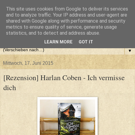
This site uses cookies from Google to deliver its services
and to analyze traffic. Your IP address and user-agent are
shared with Google along with performance and security
metrics to ensure quality of service, generate usage
statistics, and to detect and address abuse.
LEARN MORE
GOT IT
▼
Mittwoch, 17. Juni 2015
[Rezension] Harlan Coben - Ich vermisse
dich