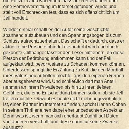
die Polizei. Doch Kat erfährt, dass der Reisepartner über
eine Partnervermittlung im Internet gefunden wurde und
stellt voll Erschrecken fest, dass es sich offensichtlich um
Jeff handelt.
Wieder einmal schafft es der Autor seine Geschichte
spannend aufzubauen und den Spannungsbogen bis zum
Schluss aufrechtzuerhalten. Das schafft er dadurch, dass er
aktuell eine Person einbindet die bedroht wird und durch
gekonnte Cliffhanger lässt er den Leser mitfiebern, ob diese
Person der Bedrohung entkommen kann und der Fall
aufgeklärt wird, bevor weitere zu Schaden kommen können.
Unterdessen springt die Erzählung zu Kat, die den Mordfall
ihres Vaters neu aufrollen möchte, aus den eigenen Reihen
aber ausgebremst wird. Und schließlich darf man Anteil
nehmen an ihrem Privatleben bis hin zu ihren tiefsten
Gefühlen, die eine Entscheidung bringen sollen, ob sie Jeff
treffen möchte. Obwohl es heute nicht mehr ungewöhnlich
ist, einen Partner im Internet zu finden, spricht Harlan Coban
in seinem Thriller einen dabei eher unbedachten Aspekt an.
Denn was ist, wenn man sich unerlaubt Zugriff auf Daten
von anderen verschafft und diese dann für seine Zwecke
ausnutzt?