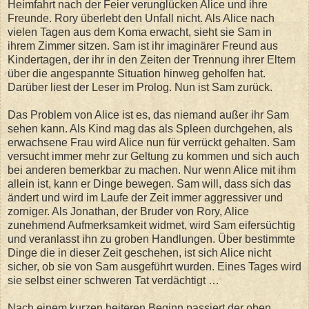
Heimfahrt nach der Feier verunglücken Alice und ihre
Freunde. Rory überlebt den Unfall nicht. Als Alice nach
vielen Tagen aus dem Koma erwacht, sieht sie Sam in
ihrem Zimmer sitzen. Sam ist ihr imaginärer Freund aus
Kindertagen, der ihr in den Zeiten der Trennung ihrer Eltern
über die angespannte Situation hinweg geholfen hat.
Darüber liest der Leser im Prolog. Nun ist Sam zurück.
Das Problem von Alice ist es, das niemand außer ihr Sam
sehen kann. Als Kind mag das als Spleen durchgehen, als
erwachsene Frau wird Alice nun für verrückt gehalten. Sam
versucht immer mehr zur Geltung zu kommen und sich auch
bei anderen bemerkbar zu machen. Nur wenn Alice mit ihm
allein ist, kann er Dinge bewegen. Sam will, dass sich das
ändert und wird im Laufe der Zeit immer aggressiver und
zorniger. Als Jonathan, der Bruder von Rory, Alice
zunehmend Aufmerksamkeit widmet, wird Sam eifersüchtig
und veranlasst ihn zu groben Handlungen. Über bestimmte
Dinge die in dieser Zeit geschehen, ist sich Alice nicht
sicher, ob sie von Sam ausgeführt wurden. Eines Tages wird
sie selbst einer schweren Tat verdächtigt …
Nach einem kurzen heiteren Beginn passiert der oben