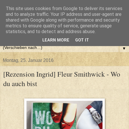
This site uses cookies from Google to deliver its services
and to analyze traffic. Your IP address and user-agent are
shared with Google along with performance and security
metrics to ensure quality of service, generate usage
statistics, and to detect and address abuse.
LEARN MORE
GOT IT
▼
Montag, 25. Januar 2016
[Rezension Ingrid] Fleur Smithwick - Wo
du auch bist