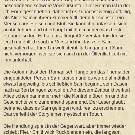
beschriebene schwere Verkehrsunfall. Der Roman ist in der
Ich-Form geschrieben, daher ist es zunächst wenig auffällig,
als Alice Sam in ihrem Zimmer trifft, denn für sie ist er ein
Mensch aus Fleisch und Blut. Sie kann ihn anfassen, sich
an ihn lehnen und überhaupt mit ihm machen was beste
Freunde so tun. Er hat das allergrößte Verständnis für sie.
Doch eigentlich sagt ihr Verstand ihr, dass sie Sam
geschaffen hat. Ihrer Umwelt bleibt ihr Umgang mit Sam
nicht verborgen, weil sie sich auch in der Öffentlichkeit mit
ihm unterhält.
Die Autorin lässt den Roman sehr lange um das Thema der
eingebildeten Person Sam kreisen und es wurde allmählich
etwas langweilig, bis schließlich Sam beginnt, sein Dasein
nach außen bringen zu wollen. Ab diesem Zeitpunkt verliert
Alice scheinbar immer mehr die Kontrolle über ihn und die
Geschichte wird zunehmend spannend. Der Leser glaubt
beinahe, dass es Sam gelingen wird, real zu erscheinen.
Das verleiht der Story einen mystischen Touch.
Die Handlung spielt in der Gegenwart, aber immer wieder
schiebt Fleur Smithwick Rückblenden ein, die langsam