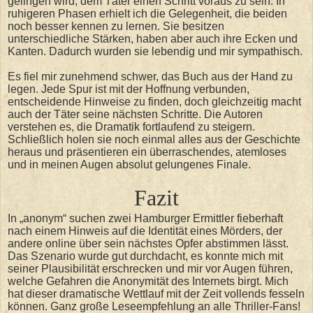
gelingen wird, dem Täter einen Schritt voraus zu sein. In
ruhigeren Phasen erhielt ich die Gelegenheit, die beiden
noch besser kennen zu lernen. Sie besitzen
unterschiedliche Stärken, haben aber auch ihre Ecken und
Kanten. Dadurch wurden sie lebendig und mir sympathisch.
Es fiel mir zunehmend schwer, das Buch aus der Hand zu
legen. Jede Spur ist mit der Hoffnung verbunden,
entscheidende Hinweise zu finden, doch gleichzeitig macht
auch der Täter seine nächsten Schritte. Die Autoren
verstehen es, die Dramatik fortlaufend zu steigern.
Schließlich holen sie noch einmal alles aus der Geschichte
heraus und präsentieren ein überraschendes, atemloses
und in meinen Augen absolut gelungenes Finale.
Fazit
In „anonym“ suchen zwei Hamburger Ermittler fieberhaft
nach einem Hinweis auf die Identität eines Mörders, der
andere online über sein nächstes Opfer abstimmen lässt.
Das Szenario wurde gut durchdacht, es konnte mich mit
seiner Plausibilität erschrecken und mir vor Augen führen,
welche Gefahren die Anonymität des Internets birgt. Mich
hat dieser dramatische Wettlauf mit der Zeit vollends fesseln
können. Ganz große Leseempfehlung an alle Thriller-Fans!