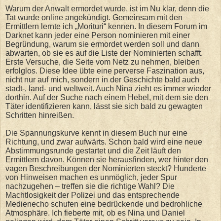
Warum der Anwalt ermordet wurde, ist im Nu klar, denn die
Tat wurde online angekündigt. Gemeinsam mit den
Ermittlern lernte ich „Morituri“ kennen. In diesem Forum im
Darknet kann jeder eine Person nominieren mit einer
Begründung, warum sie ermordet werden soll und dann
abwarten, ob sie es auf die Liste der Nominierten schafft.
Erste Versuche, die Seite vom Netz zu nehmen, bleiben
erfolglos. Diese Idee übte eine perverse Faszination aus,
nicht nur auf mich, sondern in der Geschichte bald auch
stadt-, land- und weltweit. Auch Nina zieht es immer wieder
dorthin. Auf der Suche nach einem Hebel, mit dem sie den
Täter identifizieren kann, lässt sie sich bald zu gewagten
Schritten hinreißen.
Die Spannungskurve kennt in diesem Buch nur eine
Richtung, und zwar aufwärts. Schon bald wird eine neue
Abstimmungsrunde gestartet und die Zeit läuft den
Ermittlern davon. Können sie herausfinden, wer hinter den
vagen Beschreibungen der Nominierten steckt? Hunderte
von Hinweisen machen es unmöglich, jeder Spur
nachzugehen – treffen sie die richtige Wahl? Die
Machtlosigkeit der Polizei und das entsprechende
Medienecho schufen eine bedrückende und bedrohliche
Atmosphäre. Ich fieberte mit, ob es Nina und Daniel