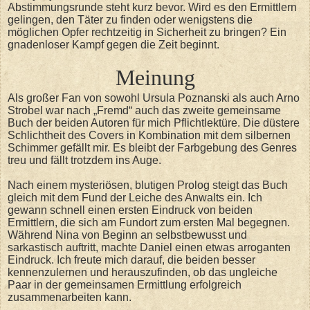
Abstimmungsrunde steht kurz bevor. Wird es den Ermittlern
gelingen, den Täter zu finden oder wenigstens die
möglichen Opfer rechtzeitig in Sicherheit zu bringen? Ein
gnadenloser Kampf gegen die Zeit beginnt.
Meinung
Als großer Fan von sowohl Ursula Poznanski als auch Arno
Strobel war nach „Fremd“ auch das zweite gemeinsame
Buch der beiden Autoren für mich Pflichtlektüre. Die düstere
Schlichtheit des Covers in Kombination mit dem silbernen
Schimmer gefällt mir. Es bleibt der Farbgebung des Genres
treu und fällt trotzdem ins Auge.
Nach einem mysteriösen, blutigen Prolog steigt das Buch
gleich mit dem Fund der Leiche des Anwalts ein. Ich
gewann schnell einen ersten Eindruck von beiden
Ermittlern, die sich am Fundort zum ersten Mal begegnen.
Während Nina von Beginn an selbstbewusst und
sarkastisch auftritt, machte Daniel einen etwas arroganten
Eindruck. Ich freute mich darauf, die beiden besser
kennenzulernen und herauszufinden, ob das ungleiche
Paar in der gemeinsamen Ermittlung erfolgreich
zusammenarbeiten kann.