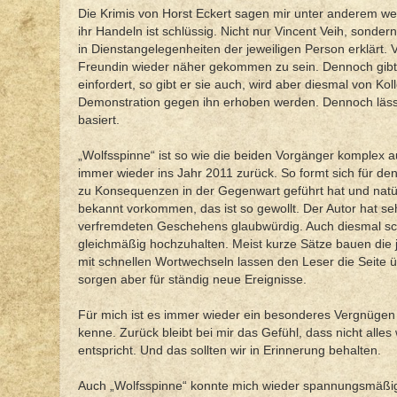
Die Krimis von Horst Eckert sagen mir unter anderem weg
ihr Handeln ist schlüssig. Nicht nur Vincent Veih, sonde
in Dienstangelegenheiten der jeweiligen Person erklärt. 
Freundin wieder näher gekommen zu sein. Dennoch gibt e
einfordert, so gibt er sie auch, wird aber diesmal von K
Demonstration gegen ihn erhoben werden. Dennoch lässt e
basiert.
„Wolfsspinne“ ist so wie die beiden Vorgänger komplex a
immer wieder ins Jahr 2011 zurück. So formt sich für de
zu Konsequenzen in der Gegenwart geführt hat und natürl
bekannt vorkommen, das ist so gewollt. Der Autor hat se
verfremdeten Geschehens glaubwürdig. Auch diesmal sch
gleichmäßig hochzuhalten. Meist kurze Sätze bauen die j
mit schnellen Wortwechseln lassen den Leser die Seite 
sorgen aber für ständig neue Ereignisse.
Für mich ist es immer wieder ein besonderes Vergnügen K
kenne. Zurück bleibt bei mir das Gefühl, dass nicht alle
entspricht. Und das sollten wir in Erinnerung behalten.
Auch „Wolfsspinne“ konnte mich wieder spannungsmäßig 