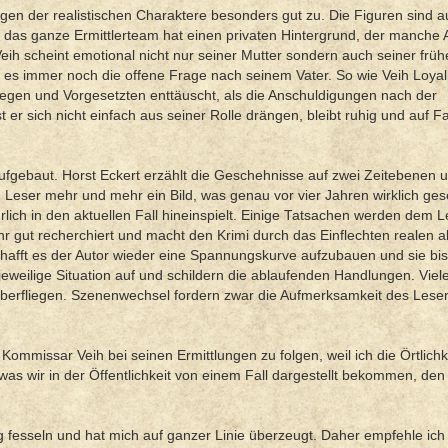
en der realistischen Charaktere besonders gut zu. Die Figuren sind au
rn das ganze Ermittlerteam hat einen privaten Hintergrund, der manche 
Veih scheint emotional nicht nur seiner Mutter sondern auch seiner frü
s immer noch die offene Frage nach seinem Vater. So wie Veih Loyali
ollegen und Vorgesetzten enttäuscht, als die Anschuldigungen nach der
r sich nicht einfach aus seiner Rolle drängen, bleibt ruhig und auf F
ufgebaut. Horst Eckert erzählt die Geschehnisse auf zwei Zeitebenen u
n Leser mehr und mehr ein Bild, was genau vor vier Jahren wirklich ge
ich in den aktuellen Fall hineinspielt. Einige Tatsachen werden dem L
hr gut recherchiert und macht den Krimi durch das Einflechten realen a
afft es der Autor wieder eine Spannungskurve aufzubauen und sie b
eweilige Situation auf und schildern die ablaufenden Handlungen. Viel
überfliegen. Szenenwechsel fordern zwar die Aufmerksamkeit des Lese
ommissar Veih bei seinen Ermittlungen zu folgen, weil ich die Örtlichk
s was wir in der Öffentlichkeit von einem Fall dargestellt bekommen, de
fesseln und hat mich auf ganzer Linie überzeugt. Daher empfehle ich