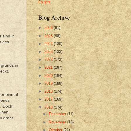
Folgen
Blog Archive
►
2026
(61)
►
2025
(98)
 sind in
n des
►
2024
(130)
►
2023
(133)
►
2022
(172)
rgrunds in
►
2021
(197)
eckt.
►
2020
(184)
►
2019
(188)
►
2018
(174)
der einmal
►
2017
(169)
ehenes
t. Doch
▼
2016
(174)
einen
►
Dezember
(11)
hm droht
►
November
(16)
►
Oktober
(21)