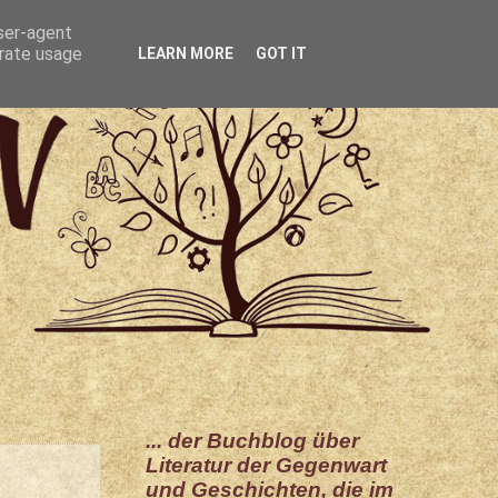
user-agent
erate usage
LEARN MORE
GOT IT
... der Buchblog über
Literatur der Gegenwart
und Geschichten, die im