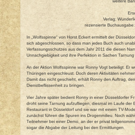
weitere Bän
Ers
Verlag: Wunderli
rezensierte Buchausgabe
In „Wolfsspinne“ von Horst Eckert ermittelt der Düsseldo
sich abgeschlossen, so dass man jedes Buch auch unabhä
Verfassungsschutzes aus dem Jahr 2011 die diesen Namen 
Unnachgiebigkeit und ihre Perfektion in Sachen Tarnung i
An der Aktion Wolfsspinne war Ronny Vogt beteiligt. Er 
Thüringen eingeschleust. Doch deren Aktivitäten nehmen z
Damit das nicht geschieht, erhält Ronny den Auftrag, de
Dienstbeflissenheit zu bringen.
Vier Jahre später bedient Ronny in einer Düsseldorfer F
droht seine Tarnung aufzufliegen, diesmal im Laufe der 
Restaurant in Düsseldorf und sie war mit einem TV-Moder
zunächst führen die Spuren ins Drogenmilieu. Noch währe
Teilnehmer bei einer Demo, an der er privat teilgenommen 
sogar die Abgabe der Leitung bei den Ermittlungen.