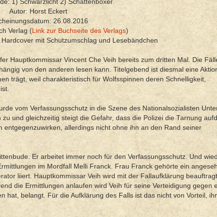
de: 1) Schwarzlicht 2) Schattenboxer
Autor: Horst Eckert
cheinungsdatum: 26.08.2016
ch Verlag (
Link zur Buchseite des Verlags
)
: Hardcover mit Schutzumschlag und Lesebändchen
rfer Hauptkommissar Vincent Che Veih bereits zum dritten Mal. Die Fälle
ngig von den anderen lesen kann. Titelgebend ist diesmal eine Aktio
trägt, weil charakteristisch für Wolfsspinnen deren Schnelligkeit,
st.
wurde vom Verfassungsschutz in die Szene des Nationalsozialisten Unte
u und gleichzeitig steigt die Gefahr, dass die Polizei die Tarnung aufd
m entgegenzuwirken, allerdings nicht ohne ihn an den Rand seiner
rittenbude. Er arbeitet immer noch für den Verfassungsschutz. Und wie
Ermittlungen im Mordfall Melli Franck. Frau Franck gehörte ein anges
ator liiert. Hauptkommissar Veih wird mit der Fallaufklärung beauftrag
nd die Ermittlungen anlaufen wird Veih für seine Verteidigung gegen 
hat, belangt. Für die Aufklärung des Falls ist das nicht von Vorteil, i