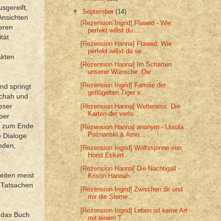
sgereift,
▼
September
(14)
Ansichten
[Rezension Ingrid] Flawed - Wie
heren
perfekt willst du ...
tät
[Rezension Hanna] Flawed. Wie
perfekt willst du se...
akten
[Rezension Hanna] Im Schatten
unserer Wünsche. Die...
[Rezension Ingrid] Familie der
nd springt
geflügelten Tiger v...
schah und
[Rezension Hanna] Weltenriss. Die
eser
Karten der verlo...
ber
is zum Ende
[Rezension Hanna] anonym - Ursula
Poznanski & Arno...
e Dialoge
nden,
[Rezension Ingrid] Wolfsspinne von
Horst Eckert
[Rezension Hanna] Die Nachtigall -
eiten meist
Kristin Hannah
n Tatsachen
[Rezension Ingrid] Zwischen dir und
mir die Sterne...
[Rezension Ingrid] Leben ist keine Art
 das Buch
mit einem T...