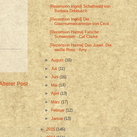
[Rezension Ingrid] Schattwald von
Barbara Dribbusch
[Rezension Ingrid] Der
Glasmurmelsammler von Cecil...
[Rezension Hanna] Falsche
Schwestern - Cat Clarke
[Rezension Hanna] Das Juwel. Die
weiße Rose - Amy ...
►
August
(16)
►
Juli
(11)
►
Juni
(16)
Älterer Post
►
Mai
(14)
►
April
(13)
►
März
(17)
►
Februar
(12)
►
Januar
(13)
►
2015
(146)