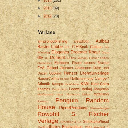
►
2014
(161)
►
2013
(89)
►
2012
(28)
Verlage
Aufbau
amazonpublishing
arsEdition
Bastei Lübbe
C.H.Beck
Carlsen
BoD
der
Diogenes
Droemer Knaur
Hörverlag
Dryas
dtv
Dumont
du
Edition Michael Fischer
edition
Eichborn
Eisele
emons
Fischer
oberkassel
FVA
Galiani
Gmeiner
Goldmann
Gräfe und
Hanser Literaturverlage
Unzer
Gutkind
Hoffmann und Campe /
HarperCollins
Helmer
KiWi
Atlantik
Klett-Cotta
Kampa
Kein&Aber
Loewe Verlag
Kosmos
Magellan
Kunstmann
mixtvision
MairDumont
mare
Matthaes
Midas
Penguin Random
Pattloch
House
Piper/Pendo/ivi
Ravensburger
Rowohlt
S. Fischer
Verlage
Suhrkamp/Insel
Schöffling & Co.
Ullstein Buchverlage
wbg
Thiele
Woywod &