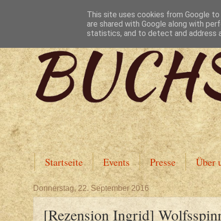
This site uses cookies from Google to d
are shared with Google along with perf
statistics, and to detect and address 
Startseite
Events
Presse
Über 
Donnerstag, 22. September 2016
[Rezension Ingrid] Wolfsspin