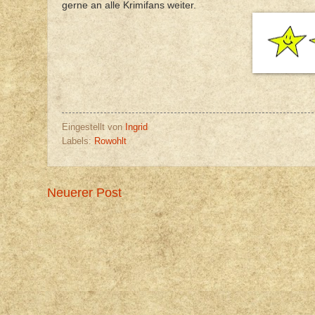
gerne an alle Krimifans weiter.
Eingestellt von
Ingrid
Labels:
Rowohlt
Neuerer Post