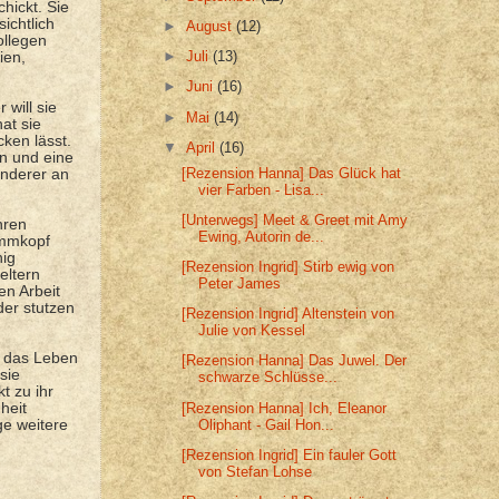
hickt. Sie
sichtlich
►
August
(12)
ollegen
►
Juli
(13)
ien,
►
Juni
(16)
will sie
►
Mai
(14)
at sie
cken lässt.
▼
April
(16)
en und eine
[Rezension Hanna] Das Glück hat
anderer an
vier Farben - Lisa...
[Unterwegs] Meet & Greet mit Amy
hren
Ewing, Autorin de...
ammkopf
nig
[Rezension Ingrid] Stirb ewig von
eltern
Peter James
en Arbeit
der stutzen
[Rezension Ingrid] Altenstein von
Julie von Kessel
s das Leben
[Rezension Hanna] Das Juwel. Der
sie
schwarze Schlüsse...
t zu ihr
[Rezension Hanna] Ich, Eleanor
heit
Oliphant - Gail Hon...
ge weitere
[Rezension Ingrid] Ein fauler Gott
von Stefan Lohse