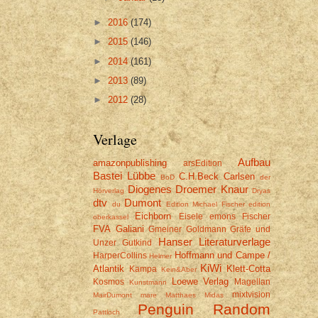
►
2016
(174)
►
2015
(146)
►
2014
(161)
►
2013
(89)
►
2012
(28)
Verlage
Aufbau
amazonpublishing
arsEdition
Bastei Lübbe
C.H.Beck
Carlsen
BoD
der
Diogenes
Droemer Knaur
Hörverlag
Dryas
dtv
Dumont
du
Edition Michael Fischer
edition
Eichborn
Eisele
emons
Fischer
oberkassel
FVA
Galiani
Gmeiner
Goldmann
Gräfe und
Hanser Literaturverlage
Unzer
Gutkind
Hoffmann und Campe /
HarperCollins
Helmer
KiWi
Atlantik
Klett-Cotta
Kampa
Kein&Aber
Loewe Verlag
Kosmos
Magellan
Kunstmann
mixtvision
MairDumont
mare
Matthaes
Midas
Penguin Random
Pattloch