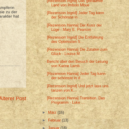
[Rezension Ingrid] Das geträumte
Land von Imbolo Mbue
ämpferin
sie zu der
[Rezension Ingrid] Jeder Tag kann
arakter hat
der Schönste in ...
[Rezension Hanna] Der Kuss der
Lüge - Mary E. Pearson
[Rezension Ingrid] Die Entführung
des Optimisten S...
[Rezension Hanna] Die Zutaten zum
Glück - Louise M...
Bericht über den Besuch der Lesung
von Karine Lamb...
[Rezension Hanna] Jeder Tag kann
der schönste in d...
[Rezension Ingrid] Und jetzt lass uns
tanzen von K...
Älterer Post
[Rezension Hanna] Transition. Das
Programm - Luke ...
►
März
(16)
►
Februar
(13)
►
Januar
(18)