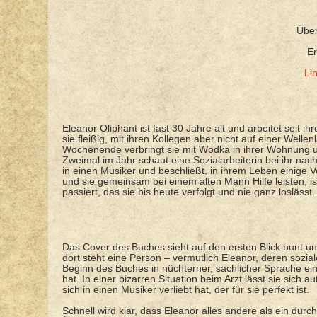
Über
Er
Li
Eleanor Oliphant ist fast 30 Jahre alt und arbeitet seit i
sie fleißig, mit ihren Kollegen aber nicht auf einer Welle
Wochenende verbringt sie mit Wodka in ihrer Wohnung un
Zweimal im Jahr schaut eine Sozialarbeiterin bei ihr nac
in einen Musiker und beschließt, in ihrem Leben einige
und sie gemeinsam bei einem alten Mann Hilfe leisten, is
passiert, das sie bis heute verfolgt und nie ganz loslässt.
Das Cover des Buches sieht auf den ersten Blick bunt u
dort steht eine Person – vermutlich Eleanor, deren sozial
Beginn des Buches in nüchterner, sachlicher Sprache eine
hat. In einer bizarren Situation beim Arzt lässt sie sich
sich in einen Musiker verliebt hat, der für sie perfekt ist.
Schnell wird klar, dass Eleanor alles andere als ein durc