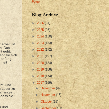
Folgen
Blog Archive
►
2026
(61)
►
2025
(98)
►
2024
(130)
►
2023
(133)
Arbeit ist
ln. Das
►
2022
(172)
t geht.
ebt sie sich
►
2021
(197)
 anfängt
nheit
►
2020
(184)
►
2019
(188)
►
2018
(174)
▼
2017
(169)
rbt, und
►
Dezember
(9)
m Leser zu
arrangiert
►
November
(16)
 dass sie
►
Oktober
(15)
in und
►
September
(11)