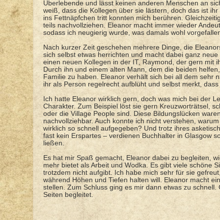
Überlebende und lässt keinen anderen Menschen an sich h
weiß, dass die Kollegen über sie lästern, doch das ist ihr 
ins Fettnäpfchen tritt konnten mich berühren. Gleichzeit
teils nachvollziehen. Eleanor macht immer wieder Andeu
sodass ich neugierig wurde, was damals wohl vorgefallen 
Nach kurzer Zeit geschehen mehrere Dinge, die Eleanors
sich selbst etwas herrichten und macht dabei ganz neue 
einen neuen Kollegen in der IT, Raymond, der gern mit ih
Durch ihn und einem alten Mann, dem die beiden helfen, 
Familie zu haben. Eleanor verhält sich bei all dem sehr 
ihr als Person regelrecht aufblüht und selbst merkt, d
Ich hatte Eleanor wirklich gern, doch was mich bei der 
Charakter. Zum Beispiel löst sie gern Kreuzworträtsel,
oder die Village People sind. Diese Bildungslücken ware
nachvollziehbar. Auch konnte ich nicht verstehen, warum 
wirklich so schnell aufgegeben? Und trotz ihres asketisc
fast kein Erspartes – verdienen Buchhalter in Glasgow s
ließen.
Es hat mir Spaß gemacht, Eleanor dabei zu begleiten, w
mehr bietet als Arbeit und Wodka. Es gibt viele schöne S
trotzdem nicht aufgibt. Ich habe mich sehr für sie gefreu
während Höhen und Tiefen halten will. Eleanor macht eine
stellen. Zum Schluss ging es mir dann etwas zu schnell. 
Seiten begleitet.