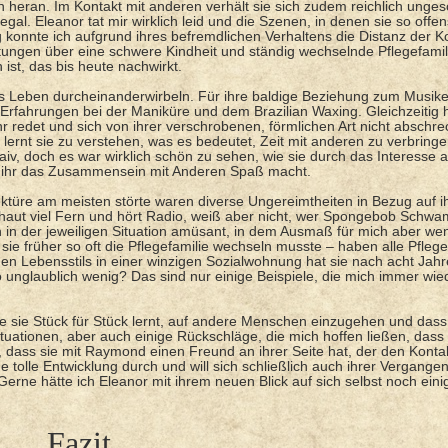
eran. Im Kontakt mit anderen verhält sie sich zudem reichlich ungesc
egal. Eleanor tat mir wirklich leid und die Szenen, in denen sie so offen
ig konnte ich aufgrund ihres befremdlichen Verhaltens die Distanz der K
tungen über eine schwere Kindheit und ständig wechselnde Pflegefamil
ist, das bis heute nachwirkt.
 Leben durcheinanderwirbeln. Für ihre baldige Beziehung zum Musiker 
Erfahrungen bei der Maniküre und dem Brazilian Waxing. Gleichzeitig h
r redet und sich von ihrer verschrobenen, förmlichen Art nicht abschre
lernt sie zu verstehen, was es bedeutet, Zeit mit anderen zu verbring
naiv, doch es war wirklich schön zu sehen, wie sie durch das Interesse 
ass ihr das Zusammensein mit Anderen Spaß macht.
Lektüre am meisten störte waren diverse Ungereimtheiten in Bezug auf i
 schaut viel Fern und hört Radio, weiß aber nicht, wer Spongebob Schw
n in der jeweiligen Situation amüsant, in dem Ausmaß für mich aber we
sie früher so oft die Pflegefamilie wechseln musste – haben alle Pflege
hen Lebensstils in einer winzigen Sozialwohnung hat sie nach acht Jahr
o unglaublich wenig? Das sind nur einige Beispiele, die mich immer wie
ie sie Stück für Stück lernt, auf andere Menschen einzugehen und das
ituationen, aber auch einige Rückschläge, die mich hoffen ließen, dass 
t, dass sie mit Raymond einen Freund an ihrer Seite hat, der den Kontak
 tolle Entwicklung durch und will sich schließlich auch ihrer Vergangen
Gerne hätte ich Eleanor mit ihrem neuen Blick auf sich selbst noch eini
Fazit