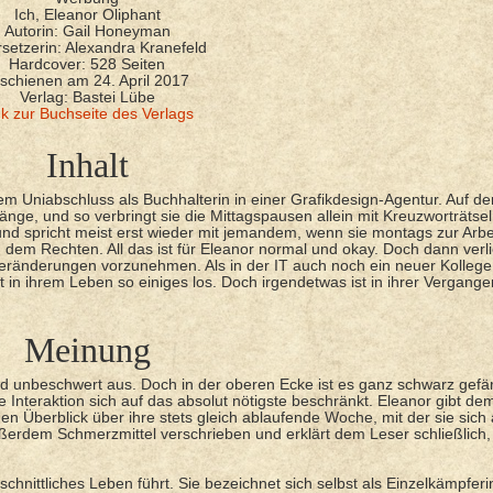
Ich, Eleanor Oliphant
Autorin: Gail Honeyman
setzerin: Alexandra Kranefeld
Hardcover: 528 Seiten
schienen am 24. April 2017
Verlag: Bastei Lübe
nk zur Buchseite des Verlags
Inhalt
hrem Uniabschluss als Buchhalterin in einer Grafikdesign-Agentur. Auf der 
nlänge, und so verbringt sie die Mittagspausen allein mit Kreuzworträtse
d spricht meist erst wieder mit jemandem, wenn sie montags zur Arbei
h dem Rechten. All das ist für Eleanor normal und okay. Doch dann verli
 Veränderungen vorzunehmen. Als in der IT auch noch ein neuer Kollege
t in ihrem Leben so einiges los. Doch irgendetwas ist in ihrer Vergange
Meinung
nd unbeschwert aus. Doch in der oberen Ecke ist es ganz schwarz gefä
e Interaktion sich auf das absolut nötigste beschränkt. Eleanor gibt de
n Überblick über ihre stets gleich ablaufende Woche, mit der sie sich 
 außerdem Schmerzmittel verschrieben und erklärt dem Leser schließlich,
hschnittliches Leben führt. Sie bezeichnet sich selbst als Einzelkämpfer