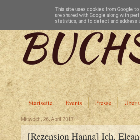
This site uses cookies from Google to d
are shared with Google along with perf
statistics, and to detect and address 
Startseite
Events
Presse
Über 
Mittwoch, 26. April 2017
[Rezension Hanna] Ich, Elea