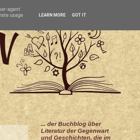
user-agent
erate usage
LEARN MORE
GOT IT
... der Buchblog über
Literatur der Gegenwart
und Geschichten, die im