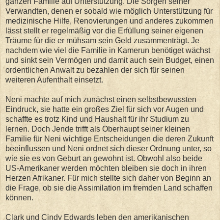
ganzen Familie auf Unterstützung. Die Sorgen seiner
Verwandten, denen er sobald wie möglich Unterstützung für
medizinische Hilfe, Renovierungen und anderes zukommen
lässt stellt er regelmäßig vor die Erfüllung seiner eigenen
Träume für die er mühsam sein Geld zusammenträgt. Je
nachdem wie viel die Familie in Kamerun benötiget wächst
und sinkt sein Vermögen und damit auch sein Budget, einen
ordentlichen Anwalt zu bezahlen der sich für seinen
weiteren Aufenthalt einsetzt.
Neni machte auf mich zunächst einen selbstbewussten
Eindruck, sie hatte ein großes Ziel für sich vor Augen und
schaffte es trotz Kind und Haushalt für ihr Studium zu
lernen. Doch Jende trifft als Oberhaupt seiner kleinen
Familie für Neni wichtige Entscheidungen die deren Zukunft
beeinflussen und Neni ordnet sich dieser Ordnung unter, so
wie sie es von Geburt an gewohnt ist. Obwohl also beide
US-Amerikaner werden möchten bleiben sie doch in ihren
Herzen Afrikaner. Für mich stellte sich daher von Beginn an
die Frage, ob sie die Assimilation im fremden Land schaffen
können.
Clark und Cindy Edwards leben den amerikanischen