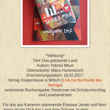
*Werbung*
Titel: Das geträumte Land
Autorin: Imbolo Mbue
Übersetzerin: Maria Hummitzsch
Erscheinungsdatum: 16.02.2017
Verlag: Kiepenheuer & Witsch (
Link zur Buchseite des
Verlags
)
rezensierte Buchausgabe: Hardcover mit Schutzumschlag
und Lesebändchen
Für das aus Kamerun stammende Ehepaar Jende und Neni
Jonga ist die USA das Land ihrer Träume. In dem