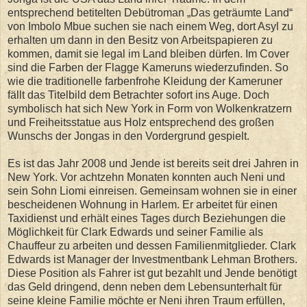
entsprechend betitelten Debütroman „Das geträumte Land“
von Imbolo Mbue suchen sie nach einem Weg, dort Asyl zu
erhalten um dann in den Besitz von Arbeitspapieren zu
kommen, damit sie legal im Land bleiben dürfen. Im Cover
sind die Farben der Flagge Kameruns wiederzufinden. So
wie die traditionelle farbenfrohe Kleidung der Kameruner
fällt das Titelbild dem Betrachter sofort ins Auge. Doch
symbolisch hat sich New York in Form von Wolkenkratzern
und Freiheitsstatue aus Holz entsprechend des großen
Wunschs der Jongas in den Vordergrund gespielt.
Es ist das Jahr 2008 und Jende ist bereits seit drei Jahren in
New York. Vor achtzehn Monaten konnten auch Neni und
sein Sohn Liomi einreisen. Gemeinsam wohnen sie in einer
bescheidenen Wohnung in Harlem. Er arbeitet für einen
Taxidienst und erhält eines Tages durch Beziehungen die
Möglichkeit für Clark Edwards und seiner Familie als
Chauffeur zu arbeiten und dessen Familienmitglieder. Clark
Edwards ist Manager der Investmentbank Lehman Brothers.
Diese Position als Fahrer ist gut bezahlt und Jende benötigt
das Geld dringend, denn neben dem Lebensunterhalt für
seine kleine Familie möchte er Neni ihren Traum erfüllen,