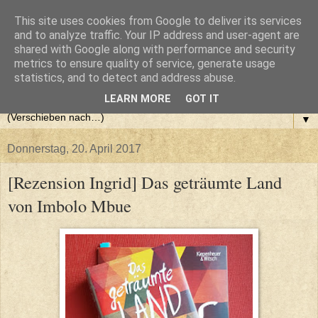
This site uses cookies from Google to deliver its services
and to analyze traffic. Your IP address and user-agent are
shared with Google along with performance and security
metrics to ensure quality of service, generate usage
statistics, and to detect and address abuse.
LEARN MORE
GOT IT
▼
Donnerstag, 20. April 2017
[Rezension Ingrid] Das geträumte Land
von Imbolo Mbue