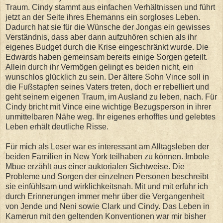
Traum. Cindy stammt aus einfachen Verhältnissen und führt
jetzt an der Seite ihres Ehemanns ein sorgloses Leben.
Dadurch hat sie für die Wünsche der Jongas ein gewisses
Verständnis, dass aber dann aufzuhören schien als ihr
eigenes Budget durch die Krise eingeschränkt wurde. Die
Edwards haben gemeinsam bereits einige Sorgen geteilt.
Allein durch ihr Vermögen gelingt es beiden nicht, ein
wunschlos glücklich zu sein. Der ältere Sohn Vince soll in
die Fußstapfen seines Vaters treten, doch er rebelliert und
geht seinem eigenen Traum, im Ausland zu leben, nach. Für
Cindy bricht mit Vince eine wichtige Bezugsperson in ihrer
unmittelbaren Nähe weg. Ihr eigenes erhofftes und gelebtes
Leben erhält deutliche Risse.
Für mich als Leser war es interessant am Alltagsleben der
beiden Familien in New York teilhaben zu können. Imbole
Mbue erzählt aus einer auktorialen Sichtweise. Die
Probleme und Sorgen der einzelnen Personen beschreibt
sie einfühlsam und wirklichkeitsnah. Mit und mit erfuhr ich
durch Erinnerungen immer mehr über die Vergangenheit
von Jende und Neni sowie Clark und Cindy. Das Leben in
Kamerun mit den geltenden Konventionen war mir bisher