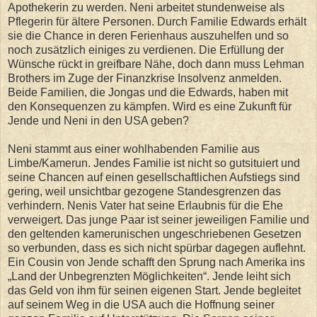
Apothekerin zu werden. Neni arbeitet stundenweise als
Pflegerin für ältere Personen. Durch Familie Edwards erhält
sie die Chance in deren Ferienhaus auszuhelfen und so
noch zusätzlich einiges zu verdienen. Die Erfüllung der
Wünsche rückt in greifbare Nähe, doch dann muss Lehman
Brothers im Zuge der Finanzkrise Insolvenz anmelden.
Beide Familien, die Jongas und die Edwards, haben mit
den Konsequenzen zu kämpfen. Wird es eine Zukunft für
Jende und Neni in den USA geben?
Neni stammt aus einer wohlhabenden Familie aus
Limbe/Kamerun. Jendes Familie ist nicht so gutsituiert und
seine Chancen auf einen gesellschaftlichen Aufstiegs sind
gering, weil unsichtbar gezogene Standesgrenzen das
verhindern. Nenis Vater hat seine Erlaubnis für die Ehe
verweigert. Das junge Paar ist seiner jeweiligen Familie und
den geltenden kamerunischen ungeschriebenen Gesetzen
so verbunden, dass es sich nicht spürbar dagegen auflehnt.
Ein Cousin von Jende schafft den Sprung nach Amerika ins
„Land der Unbegrenzten Möglichkeiten“. Jende leiht sich
das Geld von ihm für seinen eigenen Start. Jende begleitet
auf seinem Weg in die USA auch die Hoffnung seiner