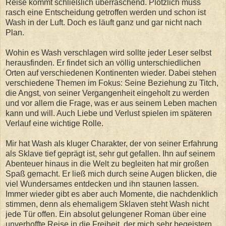
Reise kommt schließlich überraschend. Plötzlich muss
rasch eine Entscheidung getroffen werden und schon ist
Wash in der Luft. Doch es läuft ganz und gar nicht nach
Plan.
Wohin es Wash verschlagen wird sollte jeder Leser selbst
herausfinden. Er findet sich an völlig unterschiedlichen
Orten auf verschiedenen Kontinenten wieder. Dabei stehen
verschiedene Themen im Fokus: Seine Beziehung zu Titch,
die Angst, von seiner Vergangenheit eingeholt zu werden
und vor allem die Frage, was er aus seinem Leben machen
kann und will. Auch Liebe und Verlust spielen im späteren
Verlauf eine wichtige Rolle.
Mir hat Wash als kluger Charakter, der von seiner Erfahrung
als Sklave tief geprägt ist, sehr gut gefallen. Ihn auf seinem
Abenteuer hinaus in die Welt zu begleiten hat mir großen
Spaß gemacht. Er ließ mich durch seine Augen blicken, die
viel Wundersames entdecken und ihn staunen lassen.
Immer wieder gibt es aber auch Momente, die nachdenklich
stimmen, denn als ehemaligem Sklaven steht Wash nicht
jede Tür offen. Ein absolut gelungener Roman über eine
unverhoffte Reise in die Freiheit, der mich sehr begeistern