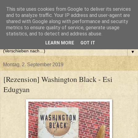
This site uses cookies from Google to deliver its services
and to analyze traffic. Your IP address and user-agent are
shared with Google along with performance and security
metrics to ensure quality of service, generate usage
statistics, and to detect and address abuse.
LEARN MORE
GOT IT
▼
Montag, 2. September 2019
[Rezension] Washington Black - Esi
Edugyan