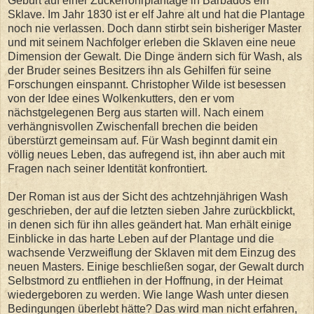
Geburt auf einer Zuckerrohrplantage in Barbados ein
Sklave. Im Jahr 1830 ist er elf Jahre alt und hat die Plantage
noch nie verlassen. Doch dann stirbt sein bisheriger Master
und mit seinem Nachfolger erleben die Sklaven eine neue
Dimension der Gewalt. Die Dinge ändern sich für Wash, als
der Bruder seines Besitzers ihn als Gehilfen für seine
Forschungen einspannt. Christopher Wilde ist besessen
von der Idee eines Wolkenkutters, den er vom
nächstgelegenen Berg aus starten will. Nach einem
verhängnisvollen Zwischenfall brechen die beiden
überstürzt gemeinsam auf. Für Wash beginnt damit ein
völlig neues Leben, das aufregend ist, ihn aber auch mit
Fragen nach seiner Identität konfrontiert.
Der Roman ist aus der Sicht des achtzehnjährigen Wash
geschrieben, der auf die letzten sieben Jahre zurückblickt,
in denen sich für ihn alles geändert hat. Man erhält einige
Einblicke in das harte Leben auf der Plantage und die
wachsende Verzweiflung der Sklaven mit dem Einzug des
neuen Masters. Einige beschließen sogar, der Gewalt durch
Selbstmord zu entfliehen in der Hoffnung, in der Heimat
wiedergeboren zu werden. Wie lange Wash unter diesen
Bedingungen überlebt hätte? Das wird man nicht erfahren,