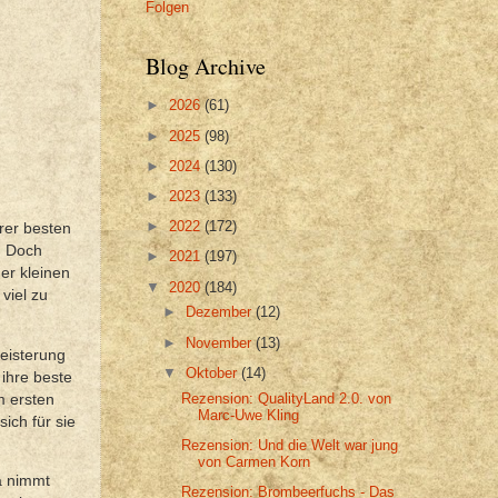
Folgen
Blog Archive
►
2026
(61)
►
2025
(98)
►
2024
(130)
►
2023
(133)
►
2022
(172)
hrer besten
. Doch
►
2021
(197)
er kleinen
▼
2020
(184)
viel zu
►
Dezember
(12)
►
November
(13)
eisterung
▼
Oktober
(14)
ihre beste
Rezension: QualityLand 2.0. von
m ersten
Marc-Uwe Kling
ich für sie
Rezension: Und die Welt war jung
von Carmen Korn
a nimmt
Rezension: Brombeerfuchs - Das