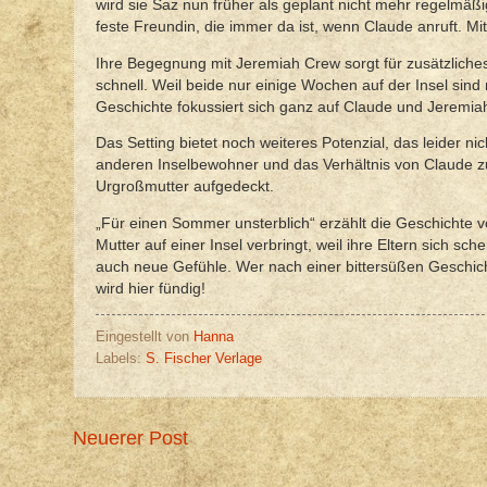
wird sie Saz nun früher als geplant nicht mehr regelmäß
feste Freundin, die immer da ist, wenn Claude anruft. M
Ihre Begegnung mit Jeremiah Crew sorgt für zusätzliche
schnell. Weil beide nur einige Wochen auf der Insel sind
Geschichte fokussiert sich ganz auf Claude und Jeremia
Das Setting bietet noch weiteres Potenzial, das leider n
anderen Inselbewohner und das Verhältnis von Claude zu
Urgroßmutter aufgedeckt.
„Für einen Sommer unsterblich“ erzählt die Geschichte
Mutter auf einer Insel verbringt, weil ihre Eltern sich s
auch neue Gefühle. Wer nach einer bittersüßen Geschic
wird hier fündig!
Eingestellt von
Hanna
Labels:
S. Fischer Verlage
Neuerer Post