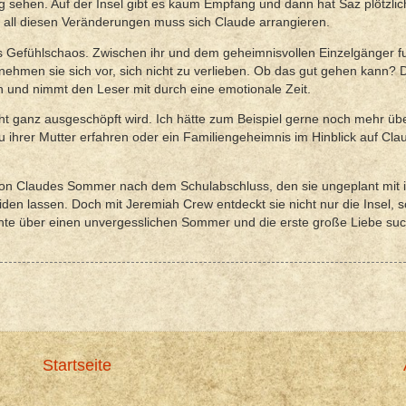
ig sehen. Auf der Insel gibt es kaum Empfang und dann hat Saz plötzlic
it all diesen Veränderungen muss sich Claude arrangieren.
s Gefühlschaos. Zwischen ihr und dem geheimnisvollen Einzelgänger f
 nehmen sie sich vor, sich nicht zu verlieben. Ob das gut gehen kann? 
h und nimmt den Leser mit durch eine emotionale Zeit.
icht ganz ausgeschöpft wird. Ich hätte zum Beispiel gerne noch mehr üb
 ihrer Mutter erfahren oder ein Familiengeheimnis im Hinblick auf Cla
 von Claudes Sommer nach dem Schulabschluss, den sie ungeplant mit i
cheiden lassen. Doch mit Jeremiah Crew entdeckt sie nicht nur die Insel, 
hte über einen unvergesslichen Sommer und die erste große Liebe suc
Startseite