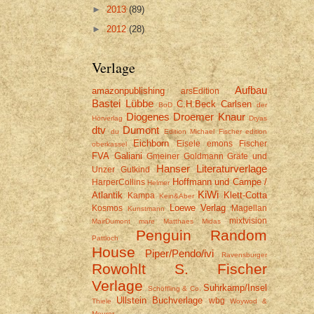
►
2013
(89)
►
2012
(28)
Verlage
Aufbau
amazonpublishing
arsEdition
Bastei Lübbe
C.H.Beck
Carlsen
BoD
der
Diogenes
Droemer Knaur
Hörverlag
Dryas
dtv
Dumont
du
Edition Michael Fischer
edition
Eichborn
Eisele
emons
Fischer
oberkassel
FVA
Galiani
Gmeiner
Goldmann
Gräfe und
Hanser Literaturverlage
Unzer
Gutkind
Hoffmann und Campe /
HarperCollins
Helmer
KiWi
Atlantik
Klett-Cotta
Kampa
Kein&Aber
Loewe Verlag
Kosmos
Magellan
Kunstmann
mixtvision
MairDumont
mare
Matthaes
Midas
Penguin Random
Pattloch
House
Piper/Pendo/ivi
Ravensburger
Rowohlt
S. Fischer
Verlage
Suhrkamp/Insel
Schöffling & Co.
Ullstein Buchverlage
wbg
Thiele
Woywod &
Meurer