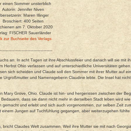
r einen Sommer unsterblich
Autorin: Jennifer Niven
bersetzerin: Maren Illinger
Broschiert: 400
Seiten
chienen am 7. Oktober 2020
rlag: FISCHER Sauerländer
nk zur Buchseite des Verlags
------------------------------------
chs an: In acht Tagen ist ihre Abschlussfeier und danach will sie mit i
m Herbst Ohio verlassen und auf unterschiedliche Universitäten gehen
sen sich scheiden und Claude soll den Sommer mit ihrer Mutter auf ein
hre Urgroßmutter und Namensgeberin Claudine lebte. Die Insel hat nicht 
in Mary Grove, Ohio. Claude ist hin- und hergerissen zwischen der Beg
Bedauern, dass sie dann nicht mehr in derselben Stadt leben wird wie 
m gemacht und erlebt und sich auch vorgenommen, zur selben Zeit zu
t einem Jungen auf Tuchfühlung gegangen, aber weiterzugehen fühlte s
en, bricht Claudes Welt zusammen. Weil ihre Mutter sie mit nach Georgi