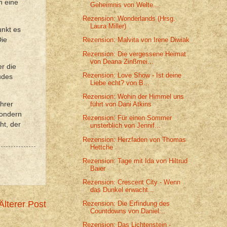
h eine
Geheimnis von Welte...
Rezension: Wonderlands (Hrsg.
Laura Miller)
unkt es
Die
Rezension: Malvita von Irene Diwiak
Rezension: Die vergessene Heimat
von Deana Zinßmei...
er die
Rezension: Love Show - Ist deine
udes
Liebe echt? von B...
Rezension: Wohin der Himmel uns
hrer
führt von Dani Atkins
sondern
Rezension: Für einen Sommer
ht, der
unsterblich von Jennif...
Rezension: Herzfaden von Thomas
Hettche
Rezension: Tage mit Ida von Hiltrud
Baier
Rezension: Crescent City - Wenn
das Dunkel erwacht...
Älterer Post
Rezension: Die Erfindung des
Countdowns von Daniel...
Rezension: Das Lichtenstein -