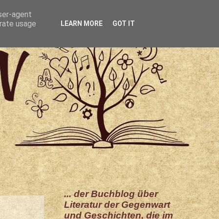
user-agent
erate usage
LEARN MORE
GOT IT
... der Buchblog über
Literatur der Gegenwart
und Geschichten, die im