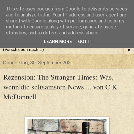
This site uses cookies from Google to deliver its services
and to analyze traffic. Your IP address and user-agent are
shared with Google along with performance and security
metrics to ensure quality of service, generate usage
statistics, and to detect and address abuse.
LEARN MORE
GOT IT
▼
Donnerstag, 30. September 2021
Rezension: The Stranger Times: Was,
wenn die seltsamsten News ... von C.K.
McDonnell