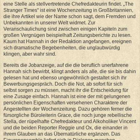
eine Stelle als stellvertretende Chefredakteurin findet. „The
Stranger Times“ ist eine Wochenzeitung in Großbritannien,
die ihre Artikel wie der Name schon sagt, dem Fremden und
Unbekannten in unserer Welt widmet. Zur
Veranschaulichung sind zwischen einigen Kapiteln zum
großen Vergnügen beispielhaft Zeitungsberichte zu lesen.
Kaum hat Hannah in der Redaktion angefangen, ereignen
sich dramatische Begebenheiten, die unglaubwürdig
klingen, aber wahr sind.
Bereits die Jobanzeige, auf die die beruflich unerfahrene
Hannah sich bewirbt, klingt anders als alle, die sie bis dahin
gelesen hat und ebenso ungewöhnlich gestaltet sich ihr
Bewerbungsgespräch. Doch die Not, ab sofort für sich
selbst sorgen zu müssen, macht ihr die Entscheidung für
eine Zusage einfach. Hannah ist eine der mit gelungenen
persönlichen Eigenschaften versehenen Charaktere der
Angestellten der Wochenzeitung. Dazu gehören ferner die
fürsorgliche Büroleiterin Grace, die noch junge rebellische
Stella, der rüpelhafte Chefredakteur und Alkoholiker Vincent
und die beiden Reporter Reggie und Ox, die einander in
ihrem Glauben an das Übernatürliche ergänzen. Das