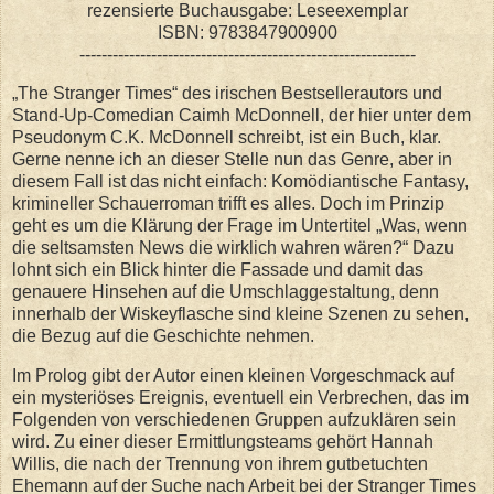
rezensierte Buchausgabe: Leseexemplar
ISBN: 9783847900900
-------------------------------------------------------------
„The Stranger Times“ des irischen Bestsellerautors und
Stand-Up-Comedian Caimh McDonnell, der hier unter dem
Pseudonym C.K. McDonnell schreibt, ist ein Buch, klar.
Gerne nenne ich an dieser Stelle nun das Genre, aber in
diesem Fall ist das nicht einfach: Komödiantische Fantasy,
krimineller Schauerroman trifft es alles. Doch im Prinzip
geht es um die Klärung der Frage im Untertitel „Was, wenn
die seltsamsten News die wirklich wahren wären?“ Dazu
lohnt sich ein Blick hinter die Fassade und damit das
genauere Hinsehen auf die Umschlaggestaltung, denn
innerhalb der Wiskeyflasche sind kleine Szenen zu sehen,
die Bezug auf die Geschichte nehmen.
Im Prolog gibt der Autor einen kleinen Vorgeschmack auf
ein mysteriöses Ereignis, eventuell ein Verbrechen, das im
Folgenden von verschiedenen Gruppen aufzuklären sein
wird. Zu einer dieser Ermittlungsteams gehört Hannah
Willis, die nach der Trennung von ihrem gutbetuchten
Ehemann auf der Suche nach Arbeit bei der Stranger Times