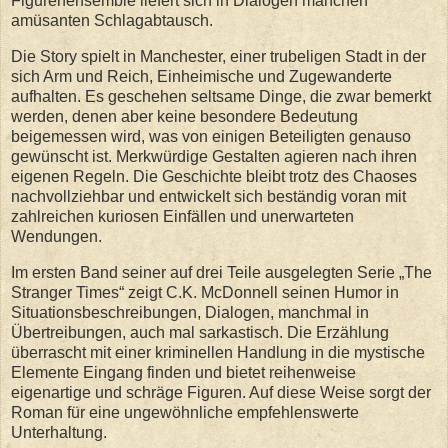
Figurenensemble liefert sich in Dialogen manchen
amüsanten Schlagabtausch.
Die Story spielt in Manchester, einer trubeligen Stadt in der
sich Arm und Reich, Einheimische und Zugewanderte
aufhalten. Es geschehen seltsame Dinge, die zwar bemerkt
werden, denen aber keine besondere Bedeutung
beigemessen wird, was von einigen Beteiligten genauso
gewünscht ist. Merkwürdige Gestalten agieren nach ihren
eigenen Regeln. Die Geschichte bleibt trotz des Chaoses
nachvollziehbar und entwickelt sich beständig voran mit
zahlreichen kuriosen Einfällen und unerwarteten
Wendungen.
Im ersten Band seiner auf drei Teile ausgelegten Serie „The
Stranger Times“ zeigt C.K. McDonnell seinen Humor in
Situationsbeschreibungen, Dialogen, manchmal in
Übertreibungen, auch mal sarkastisch. Die Erzählung
überrascht mit einer kriminellen Handlung in die mystische
Elemente Eingang finden und bietet reihenweise
eigenartige und schräge Figuren. Auf diese Weise sorgt der
Roman für eine ungewöhnliche empfehlenswerte
Unterhaltung.