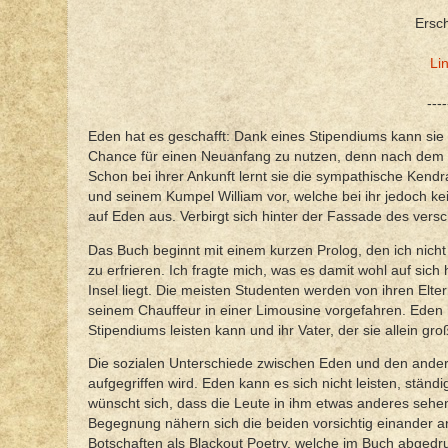
Ersc
Li
----
Eden hat es geschafft: Dank eines Stipendiums kann sie
Chance für einen Neuanfang zu nutzen, denn nach dem T
Schon bei ihrer Ankunft lernt sie die sympathische Kendr
und seinem Kumpel William vor, welche bei ihr jedoch ke
auf Eden aus. Verbirgt sich hinter der Fassade des vers
Das Buch beginnt mit einem kurzen Prolog, den ich nicht
zu erfrieren. Ich fragte mich, was es damit wohl auf sic
Insel liegt. Die meisten Studenten werden von ihren Elter
seinem Chauffeur in einer Limousine vorgefahren. Eden 
Stipendiums leisten kann und ihr Vater, der sie allein gr
Die sozialen Unterschiede zwischen Eden und den ander
aufgegriffen wird. Eden kann es sich nicht leisten, stä
wünscht sich, dass die Leute in ihm etwas anderes sehe
Begegnung nähern sich die beiden vorsichtig einander a
Botschaften als Blackout Poetry, welche im Buch abgedru