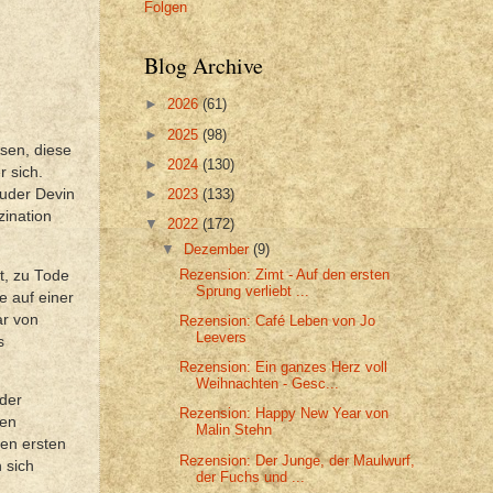
Folgen
Blog Archive
►
2026
(61)
►
2025
(98)
sen, diese
►
2024
(130)
 sich.
►
2023
(133)
ruder Devin
zination
▼
2022
(172)
▼
Dezember
(9)
Rezension: Zimt - Auf den ersten
t, zu Tode
Sprung verliebt ...
e auf einer
ar von
Rezension: Café Leben von Jo
Leevers
s
Rezension: Ein ganzes Herz voll
Weihnachten - Gesc...
der
Rezension: Happy New Year von
gen
Malin Stehn
hen ersten
Rezension: Der Junge, der Maulwurf,
 sich
der Fuchs und ...