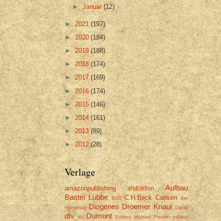
►
Januar
(12)
►
2021
(197)
►
2020
(184)
►
2019
(188)
►
2018
(174)
►
2017
(169)
►
2016
(174)
►
2015
(146)
►
2014
(161)
►
2013
(89)
►
2012
(28)
Verlage
Aufbau
amazonpublishing
arsEdition
Bastei Lübbe
C.H.Beck
Carlsen
BoD
der
Diogenes
Droemer Knaur
Hörverlag
Dryas
dtv
Dumont
du
Edition Michael Fischer
edition