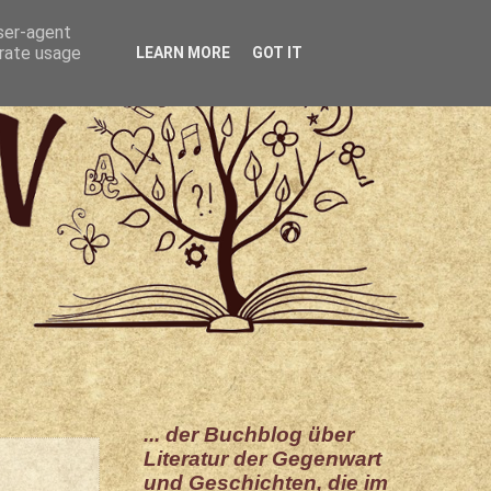
user-agent
erate usage
LEARN MORE
GOT IT
... der Buchblog über
Literatur der Gegenwart
und Geschichten, die im