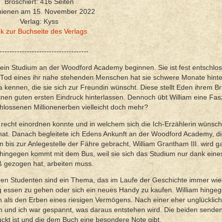
Broschiert: 416 Seiten
hienen am 15. November 2022
Verlag: Kyss
nk zur Buchseite des Verlags
------------------------------------
 ein Studium an der Woodford Academy beginnen. Sie ist fest entschlos
od eines ihr nahe stehenden Menschen hat sie schwere Monate hinter
a kennen, die sie sich zur Freundin wünscht. Diese stellt Eden ihrem B
inen guten ersten Eindruck hinterlassen. Dennoch übt William eine Fas
chlossenen Millionenerben vielleicht doch mehr?
 recht einordnen konnte und in welchem sich die Ich-Erzählerin wünsch
h hat. Danach begleitete ich Edens Ankunft an der Woodford Academy, di
n bis zur Anlegestelle der Fähre gebracht, William Grantham III. wird g
hingegen kommt mit dem Bus, weil sie sich das Studium nur dank eine
oß gezogen hat, arbeiten muss.
en Studenten sind ein Thema, das im Laufe der Geschichte immer wie
ndig essen zu gehen oder sich ein neues Handy zu kaufen. William hinge
n als den Erben eines riesigen Vermögens. Nach einer eher unglücklic
n und ich war gespannt, was daraus entstehen wird. Die beiden senden
ckt ist und die dem Buch eine besondere Note gibt.