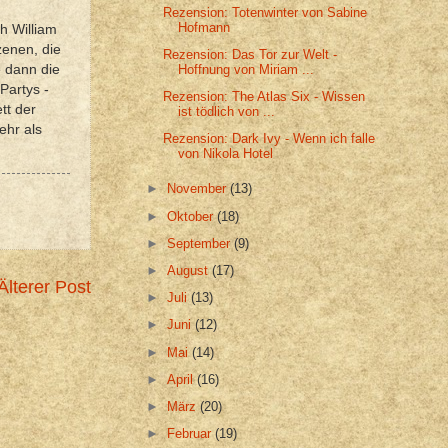
Rezension: Totenwinter von Sabine
Hofmann
h William
zenen, die
Rezension: Das Tor zur Welt -
e dann die
Hoffnung von Miriam ...
Partys -
Rezension: The Atlas Six - Wissen
tt der
ist tödlich von ...
ehr als
Rezension: Dark Ivy - Wenn ich falle
von Nikola Hotel
►
November
(13)
►
Oktober
(18)
►
September
(9)
►
August
(17)
Älterer Post
►
Juli
(13)
►
Juni
(12)
►
Mai
(14)
►
April
(16)
►
März
(20)
►
Februar
(19)