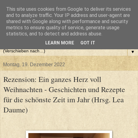
This site uses cookies from Google to deliver its services
and to analyze traffic. Your IP address and user-agent are
shared with Google along with performance and security
metrics to ensure quality of service, generate usage
statistics, and to detect and address abuse.
LEARN MORE
GOT IT
▼
Montag, 19. Dezember 2022
Rezension: Ein ganzes Herz voll
Weihnachten - Geschichten und Rezepte
für die schönste Zeit im Jahr (Hrsg. Lea
Daume)