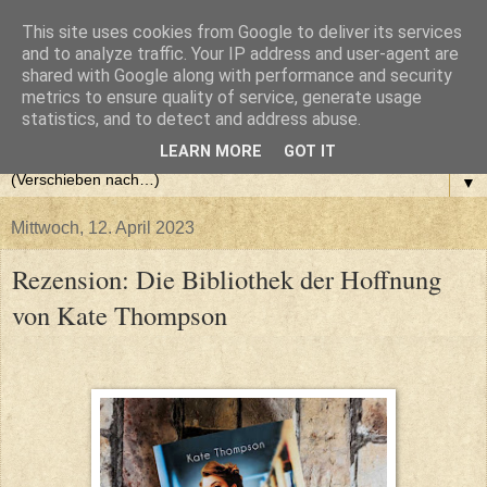
This site uses cookies from Google to deliver its services
and to analyze traffic. Your IP address and user-agent are
shared with Google along with performance and security
metrics to ensure quality of service, generate usage
statistics, and to detect and address abuse.
LEARN MORE
GOT IT
▼
Mittwoch, 12. April 2023
Rezension: Die Bibliothek der Hoffnung
von Kate Thompson