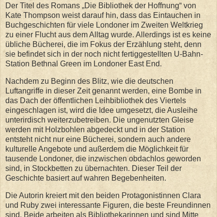
Der Titel des Romans „Die Bibliothek der Hoffnung“ von
Kate Thompson weist darauf hin, dass das Eintauchen in
Buchgeschichten für viele Londoner im Zweiten Weltkrieg
zu einer Flucht aus dem Alltag wurde. Allerdings ist es keine
übliche Bücherei, die im Fokus der Erzählung steht, denn
sie befindet sich in der noch nicht fertiggestellten U-Bahn-
Station Bethnal Green im Londoner East End.
Nachdem zu Beginn des Blitz, wie die deutschen
Luftangriffe in dieser Zeit genannt werden, eine Bombe in
das Dach der öffentlichen Leihbibliothek des Viertels
eingeschlagen ist, wird die Idee umgesetzt, die Ausleihe
unterirdisch weiterzubetreiben. Die ungenutzten Gleise
werden mit Holzbohlen abgedeckt und in der Station
entsteht nicht nur eine Bücherei, sondern auch andere
kulturelle Angebote und außerdem die Möglichkeit für
tausende Londoner, die inzwischen obdachlos geworden
sind, in Stockbetten zu übernachten. Dieser Teil der
Geschichte basiert auf wahren Begebenheiten.
Die Autorin kreiert mit den beiden Protagonistinnen Clara
und Ruby zwei interessante Figuren, die beste Freundinnen
sind. Beide arbeiten als Bibliothekarinnen und sind Mitte