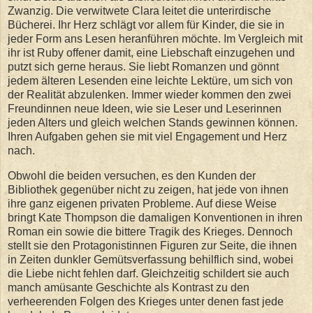
Zwanzig. Die verwitwete Clara leitet die unterirdische
Bücherei. Ihr Herz schlägt vor allem für Kinder, die sie in
jeder Form ans Lesen heranführen möchte. Im Vergleich mit
ihr ist Ruby offener damit, eine Liebschaft einzugehen und
putzt sich gerne heraus. Sie liebt Romanzen und gönnt
jedem älteren Lesenden eine leichte Lektüre, um sich von
der Realität abzulenken. Immer wieder kommen den zwei
Freundinnen neue Ideen, wie sie Leser und Leserinnen
jeden Alters und gleich welchen Stands gewinnen können.
Ihren Aufgaben gehen sie mit viel Engagement und Herz
nach.
Obwohl die beiden versuchen, es den Kunden der
Bibliothek gegenüber nicht zu zeigen, hat jede von ihnen
ihre ganz eigenen privaten Probleme. Auf diese Weise
bringt Kate Thompson die damaligen Konventionen in ihren
Roman ein sowie die bittere Tragik des Krieges. Dennoch
stellt sie den Protagonistinnen Figuren zur Seite, die ihnen
in Zeiten dunkler Gemütsverfassung behilflich sind, wobei
die Liebe nicht fehlen darf. Gleichzeitig schildert sie auch
manch amüsante Geschichte als Kontrast zu den
verheerenden Folgen des Krieges unter denen fast jede