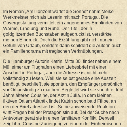
Im Roman „Am Horizont wartet die Sonne“ nahm Meike
Werkmeister mich als Leserin mit nach Portugal. Die
Covergestaltung vermittelt ein angenehmes Empfinden von
Wärme, Erholung und Ruhe. Der Titel, der in
goldglitzernden Buchstaben aufgedruckt ist, verstärkte
meinen Eindruck. Doch die Erzählung gibt nicht nur ein
Gefühl von Urlaub, sondern darin schildert die Autorin auch
ein Familiendrama mit tragischen Verknüpfungen.
Die Hamburger Autorin Katrin, Mitte 30, findet neben einem
Mülleimer am Flughafen einen Liebesbrief mit einer
Anschrift in Portugal, aber die Adresse ist nicht mehr
vollständig zu lesen. Weil sie selbst gerade eine Auszeit
benötigt, beschließt sie spontan, den Empfänger persönlich
vor Ort ausfindig zu machen. Begleitet wird sie von ihrer fünf
Jahre älteren Cousine, der Ärztin Julia. In dem kleinen
fiktiven Ort am Atlantik findet Katrin schon bald Filipe, an
den der Brief adressiert ist. Seine abweisende Reaktion
wirft Fragen bei der Protagonistin auf. Bei der Suche nach
Antworten gerät sie in einen familiären Konflikt. Derweil
zeigt ihre Cousine Zuneigung zu einem der Einheimischen.