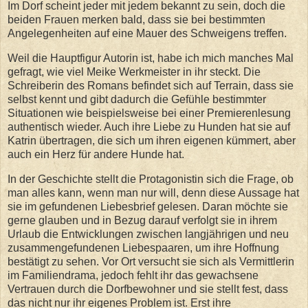
Im Dorf scheint jeder mit jedem bekannt zu sein, doch die
beiden Frauen merken bald, dass sie bei bestimmten
Angelegenheiten auf eine Mauer des Schweigens treffen.
Weil die Hauptfigur Autorin ist, habe ich mich manches Mal
gefragt, wie viel Meike Werkmeister in ihr steckt. Die
Schreiberin des Romans befindet sich auf Terrain, dass sie
selbst kennt und gibt dadurch die Gefühle bestimmter
Situationen wie beispielsweise bei einer Premierenlesung
authentisch wieder. Auch ihre Liebe zu Hunden hat sie auf
Katrin übertragen, die sich um ihren eigenen kümmert, aber
auch ein Herz für andere Hunde hat.
In der Geschichte stellt die Protagonistin sich die Frage, ob
man alles kann, wenn man nur will, denn diese Aussage hat
sie im gefundenen Liebesbrief gelesen. Daran möchte sie
gerne glauben und in Bezug darauf verfolgt sie in ihrem
Urlaub die Entwicklungen zwischen langjährigen und neu
zusammengefundenen Liebespaaren, um ihre Hoffnung
bestätigt zu sehen. Vor Ort versucht sie sich als Vermittlerin
im Familiendrama, jedoch fehlt ihr das gewachsene
Vertrauen durch die Dorfbewohner und sie stellt fest, dass
das nicht nur ihr eigenes Problem ist. Erst ihre