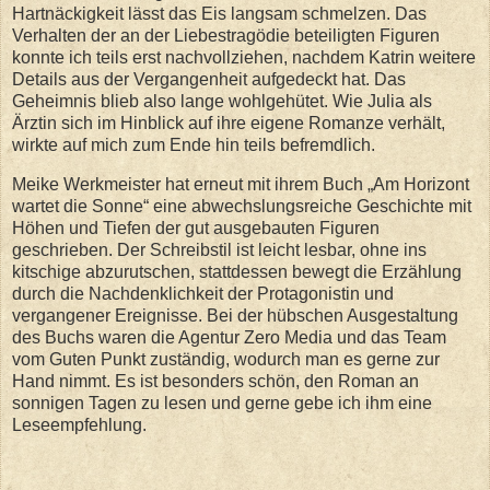
Hartnäckigkeit lässt das Eis langsam schmelzen. Das
Verhalten der an der Liebestragödie beteiligten Figuren
konnte ich teils erst nachvollziehen, nachdem Katrin weitere
Details aus der Vergangenheit aufgedeckt hat. Das
Geheimnis blieb also lange wohlgehütet. Wie Julia als
Ärztin sich im Hinblick auf ihre eigene Romanze verhält,
wirkte auf mich zum Ende hin teils befremdlich.
Meike Werkmeister hat erneut mit ihrem Buch „Am Horizont
wartet die Sonne“ eine abwechslungsreiche Geschichte mit
Höhen und Tiefen der gut ausgebauten Figuren
geschrieben. Der Schreibstil ist leicht lesbar, ohne ins
kitschige abzurutschen, stattdessen bewegt die Erzählung
durch die Nachdenklichkeit der Protagonistin und
vergangener Ereignisse. Bei der hübschen Ausgestaltung
des Buchs waren die Agentur Zero Media und das Team
vom Guten Punkt zuständig, wodurch man es gerne zur
Hand nimmt. Es ist besonders schön, den Roman an
sonnigen Tagen zu lesen und gerne gebe ich ihm eine
Leseempfehlung.