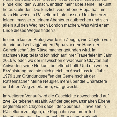
Findelkind, den Wunsch, endlich mehr über seine Herkunft
herauszufinden. Die kürzlich verstorbene Pippa hat ihm
dazu Hinweise in Rätselform hinterlassen. Um diesen zu
folgen, muss er zu einem Abenteuer aufbrechen und sich
allein auf den Weg nach London machen. Was wird er am
Ende dieses Weges finden?
In einem kurzen Prolog wurde ich Zeugin, wie Clayton von
der vierundsechzigjährigen Pippa vor dem Haus der
Gemeinschaft der Rätselmacher gefunden wird. Im
nächsten Kapitel fand ich mich auf ihrer Trauerfeier im Jahr
2016 wieder, wo der inzwischen erwachsene Clayton auf
Antworten seine Herkunft betreffend hofft. Und ein weiterer
Erzählstrang brachte mich gleich im Anschluss ins Jahr
1979 zum Gründungstreffen der Gemeinschaft der
Rätselmacher. Meine Neugier, mehr über die Charaktere
und ihren Weg zu erfahren, war geweckt.
Im weiteren Verlauf wird die Geschichte abwechselnd auf
zwei Zeitebenen erzählt. Auf der gegenwartsnahen Ebene
begleitete ich Clayton dabei, der Spur aus Hinweisen in
Rätselform zu folgen, die Pippa ihm vor ihrem Tod
hinterlassen hat, damit er mehr über seine Herkunft