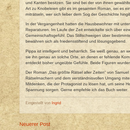
und Kanten besitzen. Sie sind bei der von ihnen gewählt
Art zu Knobeleien gibt es im gesamten Roman, sei es ein 
miträtseln, wer sich lieber dem Sog der Geschichte hingi
In der Vergangenheit hatten die Hausbewohner mit untersc
Reparaturen. Im Laufe der Zeit entwickelte sich über ei
Gemeinschaftsgefühl. Das Stillschweigen über bestimmte
bewähren sich als friedensstiftend und lösungsgebend.
Pippa ist intelligent und beharrlich. Sie weiß genau, an 
sie ihn genau an solche Orte, an denen er fehlende Kom
entdeckt bisher ungeübte Gefühle. Beide Figuren wurde
Der Roman „Das größte Rätsel aller Zeiten“ von Samuel 
Rätselmachern und dem verständnisvollen Umgang mitein
Mitdenken, die der Protagonist zu lösen hat, um seine He
Spannung sorgen. Gerne empfehle ich das Buch weiter.
Eingestellt von
Ingrid
Neuerer Post