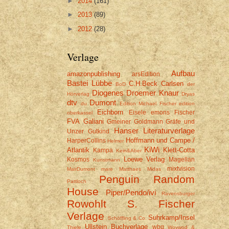
►
2014
(161)
►
2013
(89)
►
2012
(28)
Verlage
Aufbau
amazonpublishing
arsEdition
Bastei Lübbe
C.H.Beck
Carlsen
BoD
der
Diogenes
Droemer Knaur
Hörverlag
Dryas
dtv
Dumont
du
Edition Michael Fischer
edition
Eichborn
Eisele
emons
Fischer
oberkassel
FVA
Galiani
Gmeiner
Goldmann
Gräfe und
Hanser Literaturverlage
Unzer
Gutkind
Hoffmann und Campe /
HarperCollins
Helmer
KiWi
Atlantik
Klett-Cotta
Kampa
Kein&Aber
Loewe Verlag
Kosmos
Magellan
Kunstmann
mixtvision
MairDumont
mare
Matthaes
Midas
Penguin Random
Pattloch
House
Piper/Pendo/ivi
Ravensburger
Rowohlt
S. Fischer
Verlage
Suhrkamp/Insel
Schöffling & Co.
Ullstein Buchverlage
wbg
Thiele
Woywod &