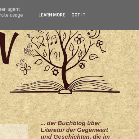
user-agent
erate usage
LEARN MORE
GOT IT
... der Buchblog über
Literatur der Gegenwart
und Geschichten, die im