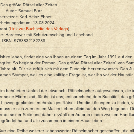
: Das größte Rätsel aller Zeiten
Autor: Samuel Burr
ersetzer: Karl-Heinz Ebnet
cheinungsdatum: 13.08.2024
ont (
Link zur Buchseite des Verlags
)
be: Hardcover mit Schutzumschlag und Leseband
ISBN: 9783832182236
-------------------------------------------------
rdshire leben, findet eine von ihnen an einem Tag im Jahr 1991 auf den
egt ist. So beginnt der Roman „Das größte Rätsel aller Zeiten“ von Sam
 Jahre alt. Für sie erfüllt sich mit dem Fund ein Herzenswunsch. Den J
men Stumper, weil es eine knifflige Frage ist, wer ihn vor der Haustür
r ist im behüteten Umfeld der etwa acht Rätselmacher aufgewachsen, die 
er seine Eltern sind, für ihn ist das, entsprechend dem Buchtitel, das g
te hinweg geplantes, mehrstufiges Rätsel. Um die Lösungen zu finden, 
en, muss er sich zum ersten Mal im Leben allein auf den Weg begeben. D
an seiner Seite und daher erzählt der Autor in einem zweiten Handlu
egründet hat und alle zusammen in einem Haus leben.
urr eine Reihe weiterer liebenswerter Rätselmacher geschaffen, die al