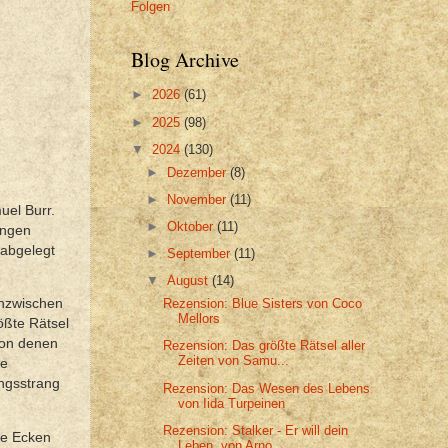
Folgen
Blog Archive
►
2026
(61)
►
2025
(98)
▼
2024
(130)
►
Dezember
(8)
►
November
(11)
uel Burr.
►
Oktober
(11)
ungen
 abgelegt
►
September
(11)
▼
August
(14)
inzwischen
Rezension: Blue Sisters von Coco
Mellors
rößte Rätsel
von denen
Rezension: Das größte Rätsel aller
Zeiten von Samu...
ie
ngsstrang
Rezension: Das Wesen des Lebens
von Iida Turpeinen
Rezension: Stalker - Er will dein
le Ecken
Leben. von Arno ...