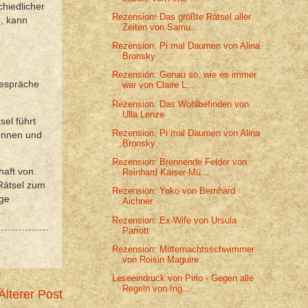
chiedlicher
Rezension: Das größte Rätsel aller
e, kann
Zeiten von Samu...
Rezension: Pi mal Daumen von Alina
Bronsky
Rezension: Genau so, wie es immer
Gespräche
war von Claire L...
Rezension: Das Wohlbefinden von
Ulla Lenze
sel führt
Rezension: Pi mal Daumen von Alina
kennen und
Bronsky
Rezension: Brennende Felder von
haft von
Reinhard Kaiser-Mü...
Rätsel zum
Rezension: Yoko von Bernhard
ige
Aichner
Rezension: Ex-Wife von Ursula
Parrott
Rezension: Mitternachtsschwimmer
von Roisin Maguire
Leseeindruck von Pirlo - Gegen alle
Regeln von Ing...
Älterer Post