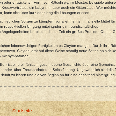
en oder entwickelten Form von Rätseln wahre Meister. Beispiele unters
Kreuzworträtsel, ein Labyrinth, aber auch ein Gitterrätsel. Wer möcht
bt, kann sich über kurz oder lang die Lösungen erlesen.
hiedlichen Sorgen zu kämpfen, vor allem fehlten finanzielle Mittel für
nen respektvollen Umgang miteinander ein freundschaftliches
 Angelegenheiten bereitet in dieser Zeit ein großes Problem. Offene 
welchen lebenswichtigen Fertigkeiten es Clayton mangelt. Durch ihre Rät
petenzen. Clayton lernt auf diese Weise ständig neue Seiten an sich 
n mir sympathisch.
Burr ist eine einfühlsam geschriebene Geschichte über eine Gemeinsc
ander, über Freundschaft und Selbstfindung. Ungewöhnlich sind die 
rkunft zu klären und die von Beginn an für eine anhaltend hintergründ
Startseite