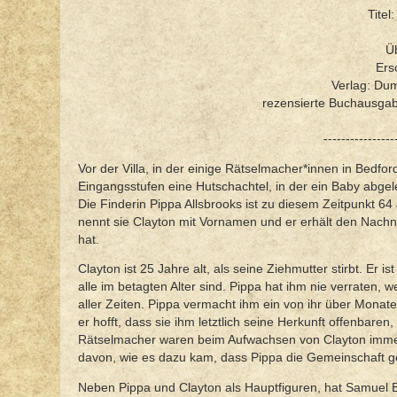
Titel
Üb
Ers
Verlag: Dum
rezensierte Buchausga
----------------
Vor der Villa, in der einige Rätselmacher*innen in Bedfo
Eingangsstufen eine Hutschachtel, in der ein Baby abgel
Die Finderin Pippa Allsbrooks ist zu diesem Zeitpunkt 64
nennt sie Clayton mit Vornamen und er erhält den Nachna
hat.
Clayton ist 25 Jahre alt, als seine Ziehmutter stirbt. E
alle im betagten Alter sind. Pippa hat ihm nie verraten, w
aller Zeiten. Pippa vermacht ihm ein von ihr über Mona
er hofft, dass sie ihm letztlich seine Herkunft offenbar
Rätselmacher waren beim Aufwachsen von Clayton immer 
davon, wie es dazu kam, dass Pippa die Gemeinschaft g
Neben Pippa und Clayton als Hauptfiguren, hat Samuel B