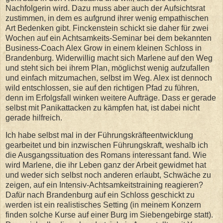
Nachfolgerin wird. Dazu muss aber auch der Aufsichtsrat
zustimmen, in dem es aufgrund ihrer wenig empathischen
Art Bedenken gibt. Finckenstein schickt sie daher für zwei
Wochen auf ein Achtsamkeits-Seminar bei dem bekannten
Business-Coach Alex Grow in einem kleinen Schloss in
Brandenburg. Widerwillig macht sich Marlene auf den Weg
und steht sich bei ihrem Plan, möglichst wenig aufzufallen
und einfach mitzumachen, selbst im Weg. Alex ist dennoch
wild entschlossen, sie auf den richtigen Pfad zu führen,
denn im Erfolgsfall winken weitere Aufträge. Dass er gerade
selbst mit Panikattacken zu kämpfen hat, ist dabei nicht
gerade hilfreich.
Ich habe selbst mal in der Führungskräfteentwicklung
gearbeitet und bin inzwischen Führungskraft, weshalb ich
die Ausgangssituation des Romans interessant fand. Wie
wird Marlene, die ihr Leben ganz der Arbeit gewidmet hat
und weder sich selbst noch anderen erlaubt, Schwäche zu
zeigen, auf ein Intensiv-Achtsamkeitstraining reagieren?
Dafür nach Brandenburg auf ein Schloss geschickt zu
werden ist ein realistisches Setting (in meinem Konzern
finden solche Kurse auf einer Burg im Siebengebirge statt).