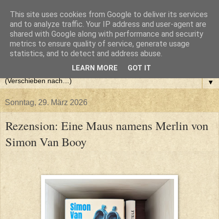
This site uses cookies from Google to deliver its services
and to analyze traffic. Your IP address and user-agent are
shared with Google along with performance and security
metrics to ensure quality of service, generate usage
statistics, and to detect and address abuse.
LEARN MORE
GOT IT
▼
Sonntag, 29. März 2026
Rezension: Eine Maus namens Merlin von
Simon Van Booy