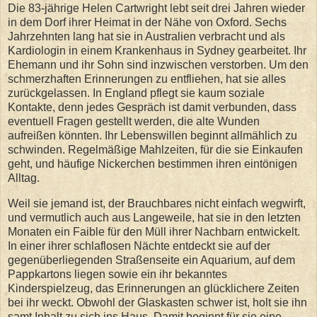
Die 83-jährige Helen Cartwright lebt seit drei Jahren wieder
in dem Dorf ihrer Heimat in der Nähe von Oxford. Sechs
Jahrzehnten lang hat sie in Australien verbracht und als
Kardiologin in einem Krankenhaus in Sydney gearbeitet. Ihr
Ehemann und ihr Sohn sind inzwischen verstorben. Um den
schmerzhaften Erinnerungen zu entfliehen, hat sie alles
zurückgelassen. In England pflegt sie kaum soziale
Kontakte, denn jedes Gespräch ist damit verbunden, dass
eventuell Fragen gestellt werden, die alte Wunden
aufreißen könnten. Ihr Lebenswillen beginnt allmählich zu
schwinden. Regelmäßige Mahlzeiten, für die sie Einkaufen
geht, und häufige Nickerchen bestimmen ihren eintönigen
Alltag.
Weil sie jemand ist, der Brauchbares nicht einfach wegwirft,
und vermutlich auch aus Langeweile, hat sie in den letzten
Monaten ein Faible für den Müll ihrer Nachbarn entwickelt.
In einer ihrer schlaflosen Nächte entdeckt sie auf der
gegenüberliegenden Straßenseite ein Aquarium, auf dem
Pappkartons liegen sowie ein ihr bekanntes
Kinderspielzeug, das Erinnerungen an glücklichere Zeiten
bei ihr weckt. Obwohl der Glaskasten schwer ist, holt sie ihn
samt Inhalt zu sich ins Haus. Damit beginnt für sie eine