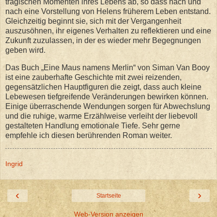
tragischen Momenten ihres Lebens ab, so dass nach und
nach eine Vorstellung von Helens früherem Leben entstand.
Gleichzeitig beginnt sie, sich mit der Vergangenheit
auszusöhnen, ihr eigenes Verhalten zu reflektieren und eine
Zukunft zuzulassen, in der es wieder mehr Begegnungen
geben wird.
Das Buch „Eine Maus namens Merlin“ von Siman Van Booy
ist eine zauberhafte Geschichte mit zwei reizenden,
gegensätzlichen Hauptfiguren die zeigt, dass auch kleine
Lebewesen tiefgreifende Veränderungen bewirken können.
Einige überraschende Wendungen sorgen für Abwechslung
und die ruhige, warme Erzählweise verleiht der liebevoll
gestalteten Handlung emotionale Tiefe. Sehr gerne
empfehle ich diesen berührenden Roman weiter.
Ingrid
‹
›
Startseite
Web-Version anzeigen