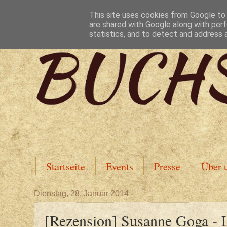
This site uses cookies from Google to d
are shared with Google along with perf
statistics, and to detect and address 
Startseite
Events
Presse
Über 
Dienstag, 28. Januar 2014
[Rezension] Susanne Goga - 