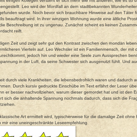
it einigen Kollegen versteht er sich mehr wie mit anderen, wie es so übl
gestellt. Leo wird der Mordfall an dem stadtbekannten Wunderheiler
gefunden wurde. Noch bevor sich brauchbare Hinweise auf den Täter f
s beauftragt wird. In ihrer winzigen Wohnung wurde eine ältliche Prosti
die Beschreibung ist zu ungenau. Zunächst scheint es keinen Zusam
dacht reift.
amaligen Zeit und zeigt sehr gut den Kontrast zwischen den mondän lebe
mlicheren Vierteln auf. Leo Wechsler ist ein Familienmensch, der mit 
urechtkommt, jedoch hin und wieder eine Seele zum Aussprechen benö
pannung in der Luft, da seine Schwester sich ausgenutzt fühlt. Und auc
it durch viele Krankheiten, die lebensbedrohlich waren und dadurch 
men. Durch kursiv gedruckte Einschübe im Text erfährt der Leser übe
 er besser nachvollziehen, warum dieser gemordet hat und ist den Er
rt sich die anhaltende Spannung nochmals dadurch, dass sich die Frage
ntziehen.
 klassische Art ermittelt wird, typischerweise für die damalige Zeit ohn
von mir eine uneingeschränkte Leseempfehlung.