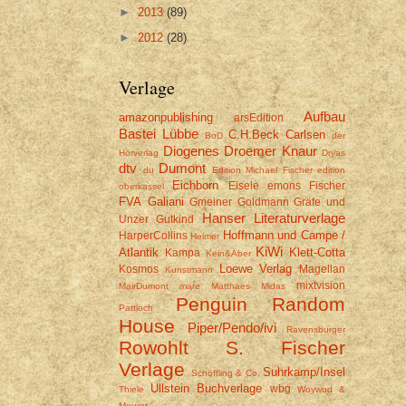
►
2013
(89)
►
2012
(28)
Verlage
Aufbau
amazonpublishing
arsEdition
Bastei Lübbe
C.H.Beck
Carlsen
BoD
der
Diogenes
Droemer Knaur
Hörverlag
Dryas
dtv
Dumont
du
Edition Michael Fischer
edition
Eichborn
Eisele
emons
Fischer
oberkassel
FVA
Galiani
Gmeiner
Goldmann
Gräfe und
Hanser Literaturverlage
Unzer
Gutkind
Hoffmann und Campe /
HarperCollins
Helmer
KiWi
Atlantik
Klett-Cotta
Kampa
Kein&Aber
Loewe Verlag
Kosmos
Magellan
Kunstmann
mixtvision
MairDumont
mare
Matthaes
Midas
Penguin Random
Pattloch
House
Piper/Pendo/ivi
Ravensburger
Rowohlt
S. Fischer
Verlage
Suhrkamp/Insel
Schöffling & Co.
Ullstein Buchverlage
wbg
Thiele
Woywod &
Meurer