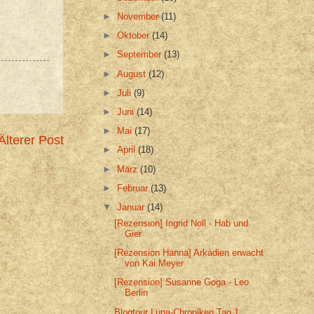
►
November
(11)
►
Oktober
(14)
►
September
(13)
►
August
(12)
►
Juli
(9)
►
Juni
(14)
►
Mai
(17)
Älterer Post
►
April
(18)
►
März
(10)
►
Februar
(13)
▼
Januar
(14)
[Rezension] Ingrid Noll - Hab und
Gier
[Rezension Hanna] Arkadien erwacht
von Kai Meyer
[Rezension] Susanne Goga - Leo
Berlin
Blogtour Luna-Chroniken Tag 1