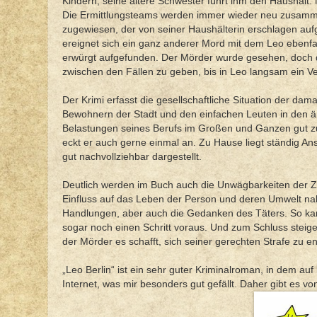
Kindern, seine ältere Schwester führt ihm den Haushalt. M
Die Ermittlungsteams werden immer wieder neu zusammen
zugewiesen, der von seiner Haushälterin erschlagen auf
ereignet sich ein ganz anderer Mord mit dem Leo ebenfall
erwürgt aufgefunden. Der Mörder wurde gesehen, doch 
zwischen den Fällen zu geben, bis in Leo langsam ein Ver
Der Krimi erfasst die gesellschaftliche Situation der d
Bewohnern der Stadt und den einfachen Leuten in den är
Belastungen seines Berufs im Großen und Ganzen gut z
eckt er auch gerne einmal an. Zu Hause liegt ständig Ans
gut nachvollziehbar dargestellt.
Deutlich werden im Buch auch die Unwägbarkeiten der Ze
Einfluss auf das Leben der Person und deren Umwelt nah
Handlungen, aber auch die Gedanken des Täters. So kann
sogar noch einen Schritt voraus. Und zum Schluss steige
der Mörder es schafft, sich seiner gerechten Strafe zu e
„Leo Berlin“ ist ein sehr guter Kriminalroman, in dem auf
Internet, was mir besonders gut gefällt. Daher gibt es 