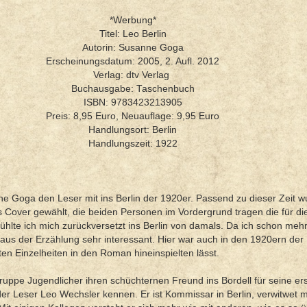
*Werbung*
Titel: Leo Berlin
Autorin: Susanne Goga
Erscheinungsdatum: 2005, 2. Aufl. 2012
Verlag: dtv Verlag
Buchausgabe: Taschenbuch
ISBN: 9783423213905
Preis: 8,95 Euro, Neuauflage: 9,95 Euro
Handlungsort: Berlin
Handlungszeit: 1922
e Goga den Leser mit ins Berlin der 1920er. Passend zu dieser Zeit w
 Cover gewählt, die beiden Personen im Vordergrund tragen die für di
hlte ich mich zurückversetzt ins Berlin von damals. Da ich schon meh
r aus der Erzählung sehr interessant. Hier war auch in den 1920ern der
rten Einzelheiten in den Roman hineinspielten lässt.
 Gruppe Jugendlicher ihren schüchternen Freund ins Bordell für seine er
der Leser Leo Wechsler kennen. Er ist Kommissar in Berlin, verwitwet m