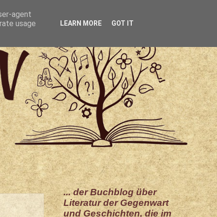
user-agent
erate usage
LEARN MORE
GOT IT
... der Buchblog über
Literatur der Gegenwart
und Geschichten, die im