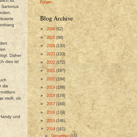
ich ist.
Folgen
 Sartorius
inden,
Blog Archive
tuierte
menhang
►
2026
(62)
►
2025
(98)
nden
►
2024
(130)
den
►
2023
(133)
tigt. Daher
h dies ist
►
2022
(172)
►
2021
(197)
►
2020
(184)
auch
r die
►
2019
(188)
mittlern
►
2018
(174)
 stellt, ob
►
2017
(169)
►
2016
(174)
e Handy und
►
2015
(146)
▼
2014
(161)
►
Dezember
(16)