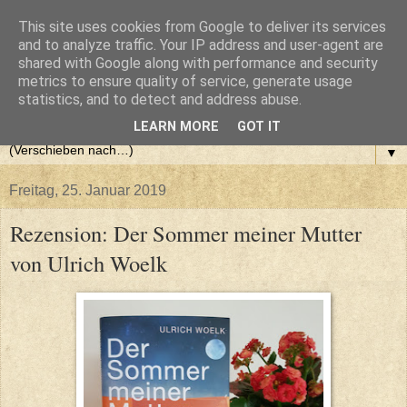
This site uses cookies from Google to deliver its services
and to analyze traffic. Your IP address and user-agent are
shared with Google along with performance and security
metrics to ensure quality of service, generate usage
statistics, and to detect and address abuse.
LEARN MORE
GOT IT
▼
Freitag, 25. Januar 2019
Rezension: Der Sommer meiner Mutter
von Ulrich Woelk