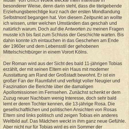
Mutter“ von Ulrich Woelk weckte mein Interesse in
besonderer Weise, denn darin steht, dass die titelgebende
Erziehungsberechtige kurz nach der ersten Mondlandung
Selbstmord begangen hat. Von diesem Zeitpunkt an wollte
ich wissen, unter welchen Umständen das geschah und
natürlich warum. Doch auf die Antworten zu meinen Fragen
musste ich bis fast zum Schluss der Geschichte warten. Bis
dahin konnte ich eintauchen in das Geschehen am Ende
der 1960er und dem Lebensstil der gehobenen
Mittelschichtbürger in einem Vorort Kölns.
Der Roman wird aus der Sicht des bald 11-jährigen Tobias
erzählt, der mit seinen Eltern ein Haus mit moderner
Ausstattung am Rand der Großstadt bewohnt. Er ist ein
großer Fan der Raumfahrt und verfolgt voller Neugier und
Faszination die Berichte über die damaligen
Apollomissionen im Fernsehen. Zunächst schenkt er dem
Zuzug neuer Nachbarn wenig Interesse, doch sehr bald
lernt er deren Tochter kennen, die 13-jährige Rosa. Die
gesellschaftlichen und politischen Ansichten von Rosas
Eltern sind links politisch und zeigen Tobias ein anderes
Weltbild auf. Das Mädchen weckt in ihm ganz neue Gefühle.
Aber nicht nur für Tobias wird es ein Sommer der