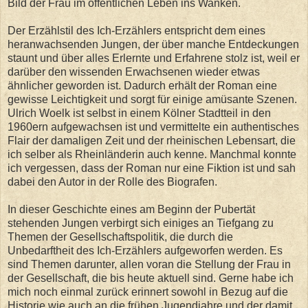
Bild der Frau im öffentlichen Leben ins Wanken.
Der Erzählstil des Ich-Erzählers entspricht dem eines
heranwachsenden Jungen, der über manche Entdeckungen
staunt und über alles Erlernte und Erfahrene stolz ist, weil er
darüber den wissenden Erwachsenen wieder etwas
ähnlicher geworden ist. Dadurch erhält der Roman eine
gewisse Leichtigkeit und sorgt für einige amüsante Szenen.
Ulrich Woelk ist selbst in einem Kölner Stadtteil in den
1960ern aufgewachsen ist und vermittelte ein authentisches
Flair der damaligen Zeit und der rheinischen Lebensart, die
ich selber als Rheinländerin auch kenne. Manchmal konnte
ich vergessen, dass der Roman nur eine Fiktion ist und sah
dabei den Autor in der Rolle des Biografen.
In dieser Geschichte eines am Beginn der Pubertät
stehenden Jungen verbirgt sich einiges an Tiefgang zu
Themen der Gesellschaftspolitik, die durch die
Unbedarftheit des Ich-Erzählers aufgeworfen werden. Es
sind Themen darunter, allen voran die Stellung der Frau in
der Gesellschaft, die bis heute aktuell sind. Gerne habe ich
mich noch einmal zurück erinnert sowohl in Bezug auf die
Historie wie auch an die frühen Jugendjahre und der damit