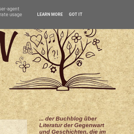
user-agent
erate usage
LEARN MORE
GOT IT
... der Buchblog über
Literatur der Gegenwart
und Geschichten, die im