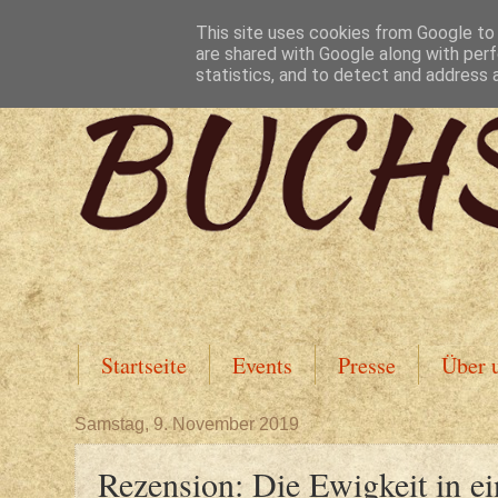
This site uses cookies from Google to d
are shared with Google along with perf
statistics, and to detect and address 
Startseite
Events
Presse
Über 
Samstag, 9. November 2019
Rezension: Die Ewigkeit in e