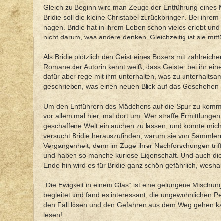
Gleich zu Beginn wird man Zeuge der Entführung eines M
Bridie soll die kleine Christabel zurückbringen. Bei ihrem
nagen. Bridie hat in ihrem Leben schon vieles erlebt und 
nicht darum, was andere denken. Gleichzeitig ist sie mi
Als Bridie plötzlich den Geist eines Boxers mit zahlreic
Romane der Autorin kennt weiß, dass Geister bei ihr eine 
dafür aber rege mit ihm unterhalten, was zu unterhaltsa
geschrieben, was einen neuen Blick auf das Geschehen 
Um den Entführern des Mädchens auf die Spur zu kommen
vor allem mal hier, mal dort um. Wer straffe Ermittlungen 
geschaffene Welt eintauchen zu lassen, und konnte mich
versucht Bridie herauszufinden, warum sie von Sammlern
Vergangenheit, denn im Zuge ihrer Nachforschungen triff
und haben so manche kuriose Eigenschaft. Und auch die N
Ende hin wird es für Bridie ganz schön gefährlich, weshal
„Die Ewigkeit in einem Glas“ ist eine gelungene Mischun
begleitet und fand es interessant, die ungewöhnlichen Pe
den Fall lösen und den Gefahren aus dem Weg gehen kann
lesen!