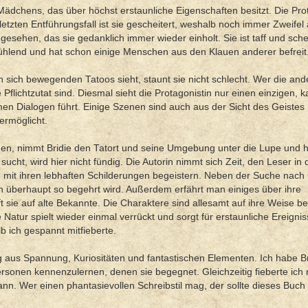
ädchens, das über höchst erstaunliche Eigenschaften besitzt. Die Prot
 letzten Entführungsfall ist sie gescheitert, weshalb noch immer Zweifel 
gesehen, das sie gedanklich immer wieder einholt. Sie ist taff und sche
tfühlend und hat schon einige Menschen aus den Klauen anderer befreit
hen sich bewegenden Tatoos sieht, staunt sie nicht schlecht. Wer die an
Pflichtzutat sind. Diesmal sieht die Protagonistin nur einen einzigen, k
men Dialogen führt. Einige Szenen sind auch aus der Sicht des Geistes
ermöglicht.
, nimmt Bridie den Tatort und seine Umgebung unter die Lupe und hö
sucht, wird hier nicht fündig. Die Autorin nimmt sich Zeit, den Leser in d
 mit ihren lebhaften Schilderungen begeistern. Neben der Suche nach 
 überhaupt so begehrt wird. Außerdem erfährt man einiges über ihre
t sie auf alte Bekannte. Die Charaktere sind allesamt auf ihre Weise b
atur spielt wieder einmal verrückt und sorgt für erstaunliche Ereigni
b ich gespannt mitfieberte.
g aus Spannung, Kuriositäten und fantastischen Elementen. Ich habe Br
rsonen kennenzulernen, denen sie begegnet. Gleichzeitig fieberte ich m
. Wer einen phantasievollen Schreibstil mag, der sollte dieses Buch