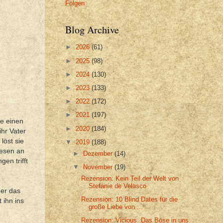
Folgen
Blog Archive
►
2026
(61)
►
2025
(98)
►
2024
(130)
►
2023
(133)
►
2022
(172)
►
2021
(197)
ie einen
►
2020
(184)
ihr Vater
löst sie
▼
2019
(188)
wesen an
►
Dezember
(14)
en trifft
▼
November
(19)
Rezension: Kein Teil der Welt von
Stefanie de Velasco
ber das
Rezension: 10 Blind Dates für die
 ihn ins
große Liebe von ...
Rezension: Vicious. Das Böse in uns