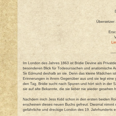
Übersetzer:
Ersc
V
Li
----
Im London des Jahres 1863 ist Bridie Devine als Privatde
besonderen Blick für Todesursachen und anatomische Auffä
Sir Edmund deshalb an sie. Denn das kleine Mädchen ist a
Erinnerungen in ihrem Gegenüber aus und sie legt ein
den Tag. Bridie sucht nach Spuren und hört sich in der Sz
sie auf alte Bekannte, die sie lieber nie wieder gesehen h
Nachdem mich Jess Kidd schon in den ersten beiden Rom
erscheinen dieses neuen Buchs gefreut. Diesmal nimmt di
gefährliche und dreckige London des 19. Jahrhunderts e