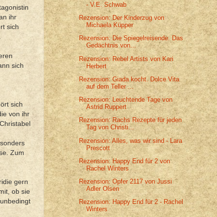
- V.E. Schwab
agonistin
an ihr
Rezension: Der Kinderzug von
Michaela Küpper
rt sich
.
Rezension: Die Spiegelreisende. Das
Gedächtnis von...
deren
Rezension: Rebel Artists von Kari
ann sich
Herbert
Rezension: Giada kocht. Dolce Vita
auf dem Teller ...
Rezension: Leuchtende Tage von
rt sich
Astrid Ruppert
ie von ihr
Rezension: Rachs Rezepte für jeden
Christabel
Tag von Christi...
Rezension: Alles, was wir sind - Lara
esonders
Prescott
sse. Zum
Rezension: Happy End für 2 von
Rachel Winters
Rezension: Opfer 2117 von Jussi
idie gern
Adler Olsen
it, ob sie
 unbedingt
Rezension: Happy End für 2 - Rachel
Winters