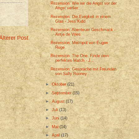
Rezension: Wie wir die Angst vor der
Angst verlier...
Rezension: Die Ewigkeit in einem
Glas - Jess Kidd
Rezension: Abenteuer Geschmack -
Antje de Vries
Älterer Post
Rezension: Metropol von Eugen
Ruge
Rezension: The One. Finde dein
perfektes Match - J...
Rezension: Gespräche mit Freunden
von Sally Rooney
►
Oktober
(21)
►
September
(15)
►
August
(17)
►
Juli
(13)
►
Juni
(14)
►
Mai
(14)
►
April
(17)