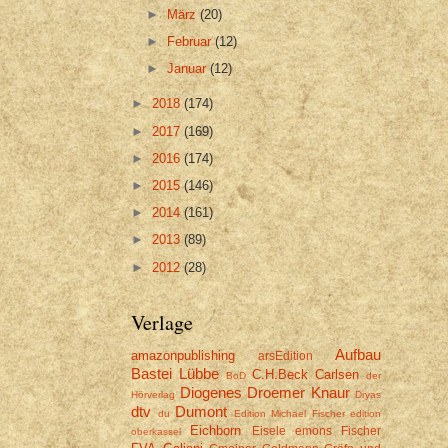
►
März
(20)
►
Februar
(12)
►
Januar
(12)
►
2018
(174)
►
2017
(169)
►
2016
(174)
►
2015
(146)
►
2014
(161)
►
2013
(89)
►
2012
(28)
Verlage
Aufbau
amazonpublishing
arsEdition
Bastei Lübbe
C.H.Beck
Carlsen
BoD
der
Diogenes
Droemer Knaur
Hörverlag
Dryas
dtv
Dumont
du
Edition Michael Fischer
edition
Eichborn
Eisele
emons
Fischer
oberkassel