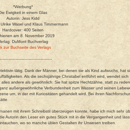
*Werbung*
Die Ewigkeit in einem Glas
Autorin: Jess Kidd
 Ulrike Wasel und Klaus Timmermann
Hardcover: 400 Seiten
hienen am 8. November 2019
erlag: DuMont Buchverlag
nk zur Buchseite des Verlags
------------------------------------
tektivin tätig. Dank der Männer, bei denen sie als Kind aufwuchs, hat s
lligkeiten. Als die sechsjährige Christabel entführt wird, wendet sich 
lles andere als gewöhnlich: Sie hat spitze Hechtzähne, statt zu reden 
e ganz außergewöhnliche Verbundenheit zum Wasser und seinen Lebe
ene um, in der mit Kuriositäten gehandelt wird. Bei ihren Nachforschung
ätte.
anen mit ihrem Schreibstil überzeugen konnte, habe ich mich sehr ü
e Autorin den Leser ein gutes Stück mit in die Vergangenheit und lässt
intauchen, wo so manche üblen Gestalten ihr Unwesen treiben.