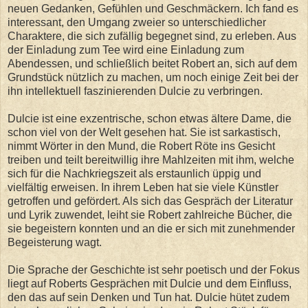
neuen Gedanken, Gefühlen und Geschmäckern. Ich fand es
interessant, den Umgang zweier so unterschiedlicher
Charaktere, die sich zufällig begegnet sind, zu erleben. Aus
der Einladung zum Tee wird eine Einladung zum
Abendessen, und schließlich beitet Robert an, sich auf dem
Grundstück nützlich zu machen, um noch einige Zeit bei der
ihn intellektuell faszinierenden Dulcie zu verbringen.
Dulcie ist eine exzentrische, schon etwas ältere Dame, die
schon viel von der Welt gesehen hat. Sie ist sarkastisch,
nimmt Wörter in den Mund, die Robert Röte ins Gesicht
treiben und teilt bereitwillig ihre Mahlzeiten mit ihm, welche
sich für die Nachkriegszeit als erstaunlich üppig und
vielfältig erweisen. In ihrem Leben hat sie viele Künstler
getroffen und gefördert. Als sich das Gespräch der Literatur
und Lyrik zuwendet, leiht sie Robert zahlreiche Bücher, die
sie begeistern konnten und an die er sich mit zunehmender
Begeisterung wagt.
Die Sprache der Geschichte ist sehr poetisch und der Fokus
liegt auf Roberts Gesprächen mit Dulcie und dem Einfluss,
den das auf sein Denken und Tun hat. Dulcie hütet zudem