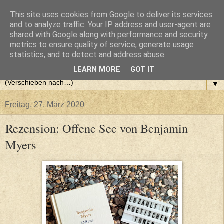
This site uses cookies from Google to deliver its services
and to analyze traffic. Your IP address and user-agent are
shared with Google along with performance and security
metrics to ensure quality of service, generate usage
statistics, and to detect and address abuse.
LEARN MORE
GOT IT
▼
Freitag, 27. März 2020
Rezension: Offene See von Benjamin
Myers