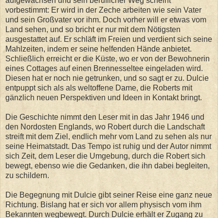
aufgewachsen und sein beruflicher Weg scheint
vorbestimmt: Er wird in der Zeche arbeiten wie sein Vater
und sein Großvater vor ihm. Doch vorher will er etwas vom
Land sehen, und so bricht er nur mit dem Nötigsten
ausgestattet auf. Er schläft im Freien und verdient sich seine
Mahlzeiten, indem er seine helfenden Hände anbietet.
Schließlich erreicht er die Küste, wo er von der Bewohnerin
eines Cottages auf einen Brennesseltee eingeladen wird.
Diesen hat er noch nie getrunken, und so sagt er zu. Dulcie
entpuppt sich als als weltoffene Dame, die Roberts mit
gänzlich neuen Perspektiven und Ideen in Kontakt bringt.
Die Geschichte nimmt den Leser mit in das Jahr 1946 und
den Nordosten Englands, wo Robert durch die Landschaft
streift mit dem Ziel, endlich mehr vom Land zu sehen als nur
seine Heimatstadt. Das Tempo ist ruhig und der Autor nimmt
sich Zeit, dem Leser die Umgebung, durch die Robert sich
bewegt, ebenso wie die Gedanken, die ihn dabei begleiten,
zu schildern.
Die Begegnung mit Dulcie gibt seiner Reise eine ganz neue
Richtung. Bislang hat er sich vor allem physisch vom ihm
Bekannten wegbewegt. Durch Dulcie erhält er Zugang zu