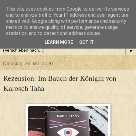
This site uses cookies from Google to deliver its services
and to analyze traffic. Your IP address and user-agent are
shared with Google along with performance and security
metrics to ensure quality of service, generate usage
statistics, and to detect and address abuse.
LEARN MORE
GOT IT
▼
Dienstag, 26. Mai 2020
Rezension: Im Bauch der Königin von
Karosch Taha