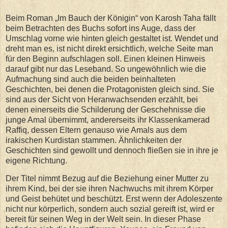
Beim Roman „Im Bauch der Königin“ von Karosh Taha fällt
beim Betrachten des Buchs sofort ins Auge, dass der
Umschlag vorne wie hinten gleich gestaltet ist. Wendet und
dreht man es, ist nicht direkt ersichtlich, welche Seite man
für den Beginn aufschlagen soll. Einen kleinen Hinweis
darauf gibt nur das Leseband. So ungewöhnlich wie die
Aufmachung sind auch die beiden beinhalteten
Geschichten, bei denen die Protagonisten gleich sind. Sie
sind aus der Sicht von Heranwachsenden erzählt, bei
denen einerseits die Schilderung der Geschehnisse die
junge Amal übernimmt, andererseits ihr Klassenkamerad
Raffiq, dessen Eltern genauso wie Amals aus dem
irakischen Kurdistan stammen. Ähnlichkeiten der
Geschichten sind gewollt und dennoch fließen sie in ihre je
eigene Richtung.
Der Titel nimmt Bezug auf die Beziehung einer Mutter zu
ihrem Kind, bei der sie ihren Nachwuchs mit ihrem Körper
und Geist behütet und beschützt. Erst wenn der Adoleszente
nicht nur körperlich, sondern auch sozial gereift ist, wird er
bereit für seinen Weg in der Welt sein. In dieser Phase