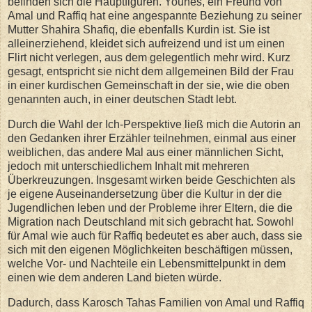
befinden sich die Hauptfiguren. Younes, ein Freund von
Amal und Raffiq hat eine angespannte Beziehung zu seiner
Mutter Shahira Shafiq, die ebenfalls Kurdin ist. Sie ist
alleinerziehend, kleidet sich aufreizend und ist um einen
Flirt nicht verlegen, aus dem gelegentlich mehr wird. Kurz
gesagt, entspricht sie nicht dem allgemeinen Bild der Frau
in einer kurdischen Gemeinschaft in der sie, wie die oben
genannten auch, in einer deutschen Stadt lebt.
Durch die Wahl der Ich-Perspektive ließ mich die Autorin an
den Gedanken ihrer Erzähler teilnehmen, einmal aus einer
weiblichen, das andere Mal aus einer männlichen Sicht,
jedoch mit unterschiedlichem Inhalt mit mehreren
Überkreuzungen. Insgesamt wirken beide Geschichten als
je eigene Auseinandersetzung über die Kultur in der die
Jugendlichen leben und der Probleme ihrer Eltern, die die
Migration nach Deutschland mit sich gebracht hat. Sowohl
für Amal wie auch für Raffiq bedeutet es aber auch, dass sie
sich mit den eigenen Möglichkeiten beschäftigen müssen,
welche Vor- und Nachteile ein Lebensmittelpunkt in dem
einen wie dem anderen Land bieten würde.
Dadurch, dass Karosch Tahas Familien von Amal und Raffiq