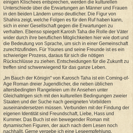
einigen Klischees entsprechen, werden die kulturellen
Unterschiede über die Erwartungen an Männer und Frauen
in den beiden Ländern umso deutlicher. Die Figur von
Shahira zeigt, welche Folgen es für den Ruf haben kann,
sich in einer Gesellschaft gegen die Erwartungen zu
verhalten. Ebenso spiegelt Karosh Taha die Rolle der Väter
wider durch ihre beruflichen Möglichkeiten hier wie dort und
die Bedeutung von Sprache, um sich in einer Gemeinschaft
zurechtzufinden. Für Younes und seine Freunde ist es ein
schwieriger Prozess, daraus für sich die nötigen
Rückschlüsse zu ziehen. Entscheidungen für die Zukunft zu
treffen sind schwerwiegend für das ganze Leben.
„Im Bauch der Königin“ von Karosch Taha ist ein Coming-of-
Age Roman dreier Jugendlicher, die neben üblichen
altersbedingten Rangeleien um ihr Ansehen unter
Gleichaltrigen sich mit den kulturellen Bedingungen zweier
Staaten und der Suche nach geeigneten Vorbildern
auseinandersetzen müssen. Verbunden mit der Findung der
eigenen Identität sind Freundschaft, Liebe, Hass und
Kummer. Das Buch ist ein bewegender Roman mit
dynamischen Figuren, der auch nach dem Lesen noch
nachhallt. Gerne vergebe ich eine Leseempfehlung.