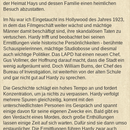
der Heimat Hays und dessen Familie einen heimlichen
Besuch abzustatten.
Im Nu war ich Eingetaucht ins Hollywood des Jahres 1923,
in dem das Filmgeschäft weiter wächst und mächtige
Männer damit beschäftigt sind, ihre skandalösen Taten zu
vertuschen. Hardy trifft und beobachtet bei seinen
Ermittlungen viele historische Persönlichkeiten - berühmte
Schauspielerinnen, mächtige Studiobosse und diesmal
auch wichtige Politiker. Das LAPD hat einen neuen Chef,
Gus Vollmer, der Hoffnung darauf macht, dass die Stadt ein
wenig aufgeräumt wird. Doch William Burns, der Chef des
Bureau of Investigation, ist weiterhin von der alten Schule
und gar nicht gut auf Hardy zu sprechen.
Die Geschichte schlägt ein hohes Tempo an und fordert
Konzentration, um ja nichts zu verpassen. Hardy verfolgt
mehrere Spuren gleichzeitig, kommt mit den
unterschiedlichsten Personen ins Gespräch und spannt
einige davon für seine eigenen Zwecke ein. Bald gibt es
den Verdacht eines Mordes, doch große Enthüllungen
lassen einige Zeit auf sich warten. Dafür sind sie dann umso
erstaunlicher. Die Ermittlungen führen Hardy zwar auch