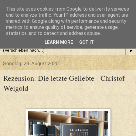
This site uses cookies from Google to deliver its services
and to analyze traffic. Your IP address and user-agent are
shared with Google along with performance and security
metrics to ensure quality of service, generate usage
statistics, and to detect and address abuse.
LEARN MORE
GOT IT
▼
Sonntag, 23. August 2020
Rezension: Die letzte Geliebte - Christof
Weigold