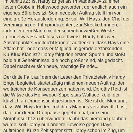
Im Jahr 1923 ist Hardy Engel als Privatdetektiv zu einer
festen Größe in Hollywood geworden, der endlich auch ein
eigenes Büro besitzt. Sein neuester Auftrag stellt ihn vor
eine große Herausforderung: Er soll Will Hays, den Chef der
Vereinigung der Filmproduzenten, zur Strecke bringen,
indem er dem Mann mit der scheinbar weißen Weste
irgendetwas Skandalöses nachweist. Hardy hat zwei
Ansatzpunkte: Vielleicht kann er aufdecken, dass Hays eine
Affäre hat - oder dass er Mitglied im gerade erstarkenden
Ku-Klux-Klan ist? Hardy folgt den ersten Spuren und stößt
bald auf Geheimnisse, die noch größer sind, als gedacht.
Dabei macht er sich neue, mächtige Feinde...
Der dritte Fall, auf dem der Leser den Privatdetektiv Hardy
Engel begleitet, startet zügig mit einem neuen Auftrag, der
weitreichende Konsequenzen haben wird. Dorothy Reid ist
die Witwe des Hollywood-Superstars Wallace Reid, der
kürzlich an Drogensucht gestorben ist. Sie ist der Meinung,
dass Will Hays für den Tod ihres Mannes verantwortlich ist,
da er ihm keine Drehpause gegeben hat, um seine
Morphinsucht zu überwinden. Da ihr das niemand glauben
würde, soll Hardy nun andere Beweise gegen Hays
auftreiben. Kurze Zeit später sitzt Hardy schon im Zug, um