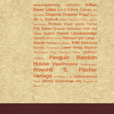
Aufbau
amazonpublishing
arsEdition
Bastei Lübbe
C.H.Beck
Carlsen
BoD
der
Diogenes
Droemer Knaur
Hörverlag
Dryas
dtv
Dumont
du
Edition Michael Fischer
edition
Eichborn
Eisele
emons
Fischer
oberkassel
FVA
Galiani
Gmeiner
Goldmann
Gräfe und
Hanser Literaturverlage
Unzer
Gutkind
Hoffmann und Campe /
HarperCollins
Helmer
KiWi
Atlantik
Klett-Cotta
Kampa
Kein&Aber
Loewe Verlag
Kosmos
Magellan
Kunstmann
mixtvision
MairDumont
mare
Matthaes
Midas
Penguin Random
Pattloch
House
Piper/Pendo/ivi
Ravensburger
Rowohlt
S. Fischer
Verlage
Suhrkamp/Insel
Schöffling & Co.
Ullstein Buchverlage
wbg
Thiele
Woywod &
Meurer