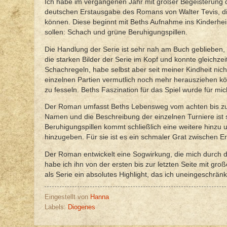
Ich habe im vergangenen Jahr mit großer Begeisterung d
deutschen Erstausgabe des Romans von Walter Tevis, die
können. Diese beginnt mit Beths Aufnahme ins Kinderheim
sollen: Schach und grüne Beruhigungspillen.
Die Handlung der Serie ist sehr nah am Buch geblieben, 
die starken Bilder der Serie im Kopf und konnte gleichze
Schachregeln, habe selbst aber seit meiner Kindheit nic
einzelnen Partien vermutlich noch mehr herausziehen 
zu fesseln. Beths Faszination für das Spiel wurde für mi
Der Roman umfasst Beths Lebensweg vom achten bis zum
Namen und die Beschreibung der einzelnen Turniere ist
Beruhigungspillen kommt schließlich eine weitere hinzu 
hinzugeben. Für sie ist es ein schmaler Grat zwischen Er
Der Roman entwickelt eine Sogwirkung, die mich durch di
habe ich ihn von der ersten bis zur letzten Seite mit g
als Serie ein absolutes Highlight, das ich uneingeschrän
Eingestellt von
Hanna
Labels:
Diogenes