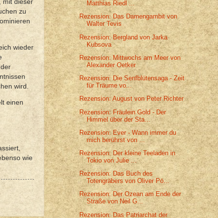
 mit dieser
Matthias Riedl ...
auchen zu
Rezension: Das Damengambit von
dominieren
Walter Tevis
Rezension: Bergland von Jarka
Kubsova
eich wieder
e
Rezension: Mittwochs am Meer von
Alexander Oetker
 der
ntnissen
Rezension: Die Senfblütensaga - Zeit
für Träume vo...
chen wird.
Rezension: August von Peter Richter
lt einen
Rezension: Fräulein Gold - Der
Himmel über der Sta...
Rezension: Ever - Wann immer du
mich berührst von ...
ssiert,
Rezension: Der kleine Teeladen in
 ebenso wie
Tokio von Julie ...
Rezension: Das Buch des
Totengräbers von Oliver Pö...
Rezension: Der Ozean am Ende der
Straße von Neil G...
Rezension: Das Patriarchat der