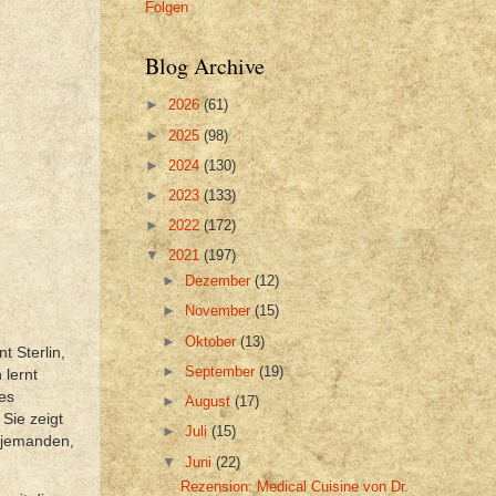
Folgen
Blog Archive
►
2026
(61)
►
2025
(98)
►
2024
(130)
►
2023
(133)
►
2022
(172)
▼
2021
(197)
►
Dezember
(12)
►
November
(15)
►
Oktober
(13)
t Sterlin,
►
September
(19)
 lernt
es
►
August
(17)
Sie zeigt
►
Juli
(15)
ie jemanden,
▼
Juni
(22)
Rezension: Medical Cuisine von Dr.