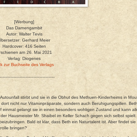
[Werbung]
Das Damengambit
Autor: Walter Tevis
Übersetzer: Gerhard Meier
Hardcover: 416 Seiten
rschienen am 26. Mai 2021
Verlag: Diogenes
nk zur Buchseite des Verlags
------------------------------------
 Autounfall stirbt und sie in die Obhut des Methuen-Kinderheims in Moun
dort nicht nur Vitaminpräparate, sondern auch Beruhigungspillen. Beth
f einmal gelangt sie in einen besonders wohligen Zustand und kann all
der Hausmeister Mr. Shaibel im Keller Schach gegen sich selbst spielt. 
l beizubringen. Bald ist klar, dass Beth ein Naturtalent ist. Aber findet s
rolle bringen?