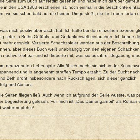
ie Serie zum Buch auf Netflix gesehen und habe mich darüber gefreut,
 in den USA 1983 erschienen ist, noch einmal in die Geschichte eint
, wo sie schon bald auf die beiden Dinge stößt, die ihr Leben fortan 
was mich positiv überrascht hat. Ich hatte bei den einzelnen Szenen gl
itig tiefer in Beths Gefühls- und Gedankenwelt eintauchen. Ich kenne di
ht mehr gespielt. Versierte Schachspieler werden aus der Beschreibung
können, aber dieses Buch weiß unabhängig von den eigenen Schachken
ch nachvollziehbar und ich fieberte mit, was sie aus ihrer Begabung ma
 neunzehnten Lebensjahr. Allmählich macht sie sich in der Schachwe
 spannend und in angenehm straffen Tempo erzählt. Zu der Sucht nach
und Beth droht insbesondere nach Rückschlagen, sich dieser gänzlich
folg und Absturz.
e Seiten fliegen ließ. Auch wenn ich aufgrund der Serie wusste, was pa
roßer Begeisterung gelesen. Für mich ist „Das Damengambit“ als Roman
kt weiterempfehle!