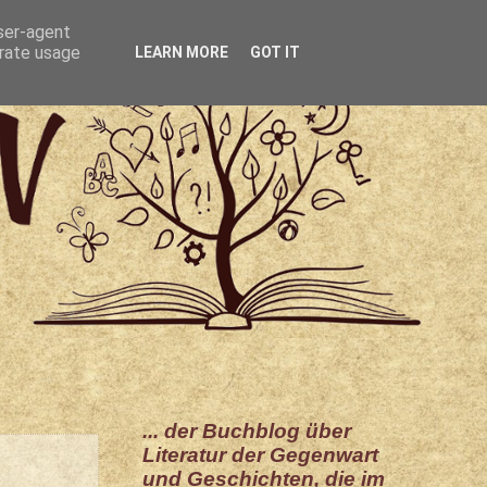
user-agent
erate usage
LEARN MORE
GOT IT
... der Buchblog über
Literatur der Gegenwart
und Geschichten, die im