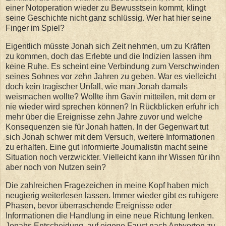
einer Notoperation wieder zu Bewusstsein kommt, klingt
seine Geschichte nicht ganz schlüssig. Wer hat hier seine
Finger im Spiel?
Eigentlich müsste Jonah sich Zeit nehmen, um zu Kräften
zu kommen, doch das Erlebte und die Indizien lassen ihm
keine Ruhe. Es scheint eine Verbindung zum Verschwinden
seines Sohnes vor zehn Jahren zu geben. War es vielleicht
doch kein tragischer Unfall, wie man Jonah damals
weismachen wollte? Wollte ihm Gavin mitteilen, mit dem er
nie wieder wird sprechen können? In Rückblicken erfuhr ich
mehr über die Ereignisse zehn Jahre zuvor und welche
Konsequenzen sie für Jonah hatten. In der Gegenwart tut
sich Jonah schwer mit dem Versuch, weitere Informationen
zu erhalten. Eine gut informierte Journalistin macht seine
Situation noch verzwickter. Vielleicht kann ihr Wissen für ihn
aber noch von Nutzen sein?
Die zahlreichen Fragezeichen in meine Kopf haben mich
neugierig weiterlesen lassen. Immer wieder gibt es ruhigere
Phasen, bevor überraschende Ereignisse oder
Informationen die Handlung in eine neue Richtung lenken.
Jonahs Entscheidung, auf eigene Faust nach Antworten zu