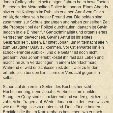
Jonah Colley arbeitet seit einigen Jahren beim bewaffneten
Eliteteam der Metropolitan Police in London. Eines Abends
sitzt er mit Kollegen im Pub, als er einen Anruf von Gavin
erhält, der einst sein bester Freund war. Die beiden sind
zusammen zur Schule gegangen und haben zur selben Zeit
die Probezeit bei der Polizei durchlaufen, danach ist Gavin
jedoch in die Einheit für Gangkriminalität und organisiertes
Verbrechen gewechselt. Gavins Anruf ist ihr erstes
Gespräch seit Jahren. Er bittet Jonah, um Mitternacht allein
zum Slaughter Quay zu kommen. Vor Ort erwartet ihn ein
schockierender Anblick, und die Gefahr ist noch nicht
gebannt. Was Jonah erlebt kostet ihn fast das Leben und
macht ihn zum Verdächtigen in einem Mehrfachmord.
Während er wild entschlossen ist, den Täter zu finden,
erhärtet sich bei den Ermittlern der Verdacht gegen ihn
selbst...
Schon auf den ersten Seiten des Buches herrscht
Hochspannung, denn Jonahs Erlebnisse am dunklen
Slaughter Quay sind schockierend und werfen gleichzeitig
zahlreiche Fragen auf. Weder Jonah noch der Leser wissen,
wie die Ereignisse zu deuten sind. Doch für die beiden
Ermittler, die ihn im Krankenhaus besuchen, wo er nach