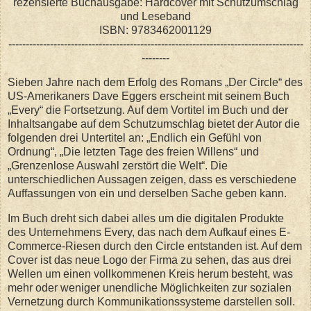
rezensierte Buchausgabe: Hardcover mit Schutzumschlag
und Leseband
ISBN: 9783462001129
-------------------------------------------------------------------------------------
--------
Sieben Jahre nach dem Erfolg des Romans „Der Circle“ des
US-Amerikaners Dave Eggers erscheint mit seinem Buch
„Every“ die Fortsetzung. Auf dem Vortitel im Buch und der
Inhaltsangabe auf dem Schutzumschlag bietet der Autor die
folgenden drei Untertitel an: „Endlich ein Gefühl von
Ordnung“, „Die letzten Tage des freien Willens“ und
„Grenzenlose Auswahl zerstört die Welt“. Die
unterschiedlichen Aussagen zeigen, dass es verschiedene
Auffassungen von ein und derselben Sache geben kann.
Im Buch dreht sich dabei alles um die digitalen Produkte
des Unternehmens Every, das nach dem Aufkauf eines E-
Commerce-Riesen durch den Circle entstanden ist. Auf dem
Cover ist das neue Logo der Firma zu sehen, das aus drei
Wellen um einen vollkommenen Kreis herum besteht, was
mehr oder weniger unendliche Möglichkeiten zur sozialen
Vernetzung durch Kommunikationssysteme darstellen soll.