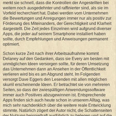
merkt sie schnell, dass die Kontrollen der Angestellten bei
weitem noch ausgedehnter und raffinierter sind, als sie im
Vorfeld recherchiert hat. Dabei werden vom Unternehmen
die Bewertungen und Anregungen immer nur als positiv zur
Förderung des Miteinanders, der Gerechtigkeit und Klarheit
dargestellt. Die Zeit jedes Einzelnen wird aufgrund diverser
Apps, die jeder auf seinem Smartphone installiert haben
sollte, durch Empfehlungen und Anweisungen permanent
optimiert.
Schon kurze Zeit nach ihrer Arbeitsaufnahme kommt
Delaney auf den Gedanken, dass sie Every am besten mit
unmöglichen Ideen versorgen sollte, für deren Umsetzung
das Unternehmen dann an Ansehen in der Öffentlichkeit
verlieren wird bis es am Abgrund steht. Im Folgenden
versorgt Dave Eggers den Lesenden mit allen möglichen
skurril erscheinende Ideen. Er betrachtet sie von mehreren
Seiten, so dass der zwiespältigen Anwendungssoftware
immer auch Positives abzugewinnen ist. Entsprechende
Apps finden sich auch heute schon in unserem Alltag, was
mich sehr nachdenklich über die weitere reale Entwicklung
stimmte. Natürlich zögert der Autor nicht, die Schattenseiten
der Nutzung beispielhaft ausführlich zu belegen und auf die