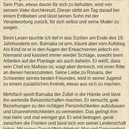
Sein Plan, etwas davon für sich zu behalten, wird von
seinem Vater durchkreuzt. Dieser stirbt am Tag darauf bei
einem Erdbeben und lässt seinen Sohn mit der
Verantwortung zurück, für sich selbst und seine Mutter zu
sorgen.
Beim Lesen tauchte ich tief in das Sizilien am Ende des 19.
Jahrhunderts ein. Barnaba ist arm, träumt aber vom Aufstieg.
Als Kind ist er in den Augen der Erwachsenen jedoch ein
Niemand und kassiert immer wieder Schläge, sowohl beim
Arbeiten auf der Plantage als auch daheim. Er weiß, dass
sein Chef ein Mafioso ist, wagt aber dennoch, mit einer Bitte
an diesen heranzutreten. Seine Liebe zu Rosaria, der
Schwester seines besten Freundes, wird in seiner Jugend
zu einem zusätzlichen Antrieb, etwas aus sich zu machen.
Mehrfach spielt Barnaba der Zufall in die Hände und lässt
ihn wertvolle Bekanntschaften machen. Er versucht, gute
Beziehungen zu den richtigen Persönlichkeiten aufzubauen
und Unannehmlichkeiten zu vermeiden. Das gelingt ihm
mal mehr und mal weniger gut. Er wird betrogen, gerät
zwischen die Fronten und lässt sich von seiner Leidenschaft
leiten. Mit seiner Geschäftstüchtigkeit, Mut und Gerissenheit