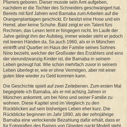
Pfarrers geboren. Dieser musste sein Amt aufgeben,
nachdem er die Tochter des Schneiders geschwängert hat.
Bereits mit fünf Jahren wird Barnaba zum Arbeiten auf die
Orangenplantagen geschickt. Er besitzt eine Hose und ein
Hemd, aber keine Schuhe. Bald zeigt er ein Talent fürs
Rechnen, das Lesen lernt er hingegen nicht. Im Laufe der
Jahre gelingt ihm der Aufstieg, immer wieder steht er jedoch
mit leeren Händen da. So auch 1960, als er in München
eintrifft und Quartier im Haus der Familie seines Sohnes
Nino bezieht, welcher der Großvater des Erzählers und eins
der vierundzwanzig Kinder ist, die Barnaba in seinem
Leben gezeugt hat. Wie schon mehrfach zuvor in seinem
Leben überlegt er, wie er ohne Vermögen, aber mit einer
guten Idee wieder zu Geld kommen kann.
Die Geschichte spielt auf zwei Zeitebenen. Zum ersten Mal
begegnete ich Barnaba, als er mit achtzig Jahren in
München ankommt, um bei Nino und seiner Familie zu
wohnen. Diese Kapitel sind im Vergleich zu den
Rückblicken auf sein bisheriges Leben eher kurz. Die
Rückblicke beginnen im Jahr 1890, als der zehnjährige
Barnaba eine verlockende Bezahlung dafür erhält, dass er
für Fotografien des Barons von Gloeden nackt Modell steht.