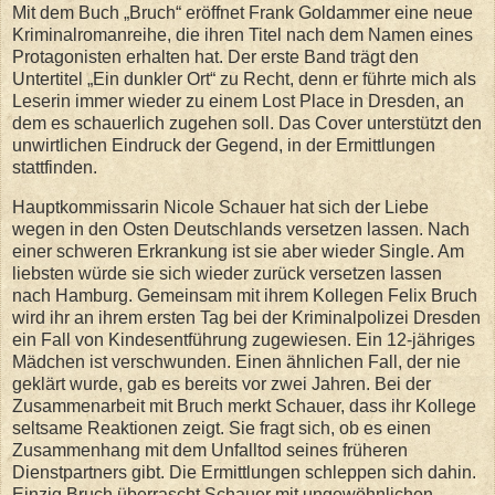
Mit dem Buch „Bruch“ eröffnet Frank Goldammer eine neue
Kriminalromanreihe, die ihren Titel nach dem Namen eines
Protagonisten erhalten hat. Der erste Band trägt den
Untertitel „Ein dunkler Ort“ zu Recht, denn er führte mich als
Leserin immer wieder zu einem Lost Place in Dresden, an
dem es schauerlich zugehen soll. Das Cover unterstützt den
unwirtlichen Eindruck der Gegend, in der Ermittlungen
stattfinden.
Hauptkommissarin Nicole Schauer hat sich der Liebe
wegen in den Osten Deutschlands versetzen lassen. Nach
einer schweren Erkrankung ist sie aber wieder Single. Am
liebsten würde sie sich wieder zurück versetzen lassen
nach Hamburg. Gemeinsam mit ihrem Kollegen Felix Bruch
wird ihr an ihrem ersten Tag bei der Kriminalpolizei Dresden
ein Fall von Kindesentführung zugewiesen. Ein 12-jähriges
Mädchen ist verschwunden. Einen ähnlichen Fall, der nie
geklärt wurde, gab es bereits vor zwei Jahren. Bei der
Zusammenarbeit mit Bruch merkt Schauer, dass ihr Kollege
seltsame Reaktionen zeigt. Sie fragt sich, ob es einen
Zusammenhang mit dem Unfalltod seines früheren
Dienstpartners gibt. Die Ermittlungen schleppen sich dahin.
Einzig Bruch überrascht Schauer mit ungewöhnlichen