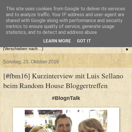
This site uses cookies from Google to deliver its services
and to analyze traffic. Your IP address and user-agent are
shared with Google along with performance and security
metrics to ensure quality of service, generate usage
statistics, and to detect and address abuse.
LEARN MORE
GOT IT
▼
Sonntag, 23. Oktober 2016
[#fbm16] Kurzinterview mit Luis Sellano
beim Random House Bloggertreffen
#BlognTalk