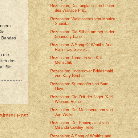
Rezension: Das unglaubliche Leben
des Wallace Pric...
Rezension: Waldinneres von Mónica
Subietas
diesem
Rezension: Die Silberkammer in der
Die
Chancery Lane -...
n Bandes
Rezension: A Song Of Wraiths And
Ruin - Die Spiele...
n die
Rezension: Tomaten von Kat
itch das
Menschik
ll für
Rezension: Undercover Bridesmaid
von Katy Birchall
Rezension: Sturmopfer von Sam
Lloyd
Rezension: Die Zeit der Jäger (Karl-
Wieners-Reihe ...
Rezension: Der Markisenmann von
Jan Weiler
Älterer Post
Rezension: Der Papierpalast von
Miranda Cowley Heller
Rezension: A Song of Wraiths and