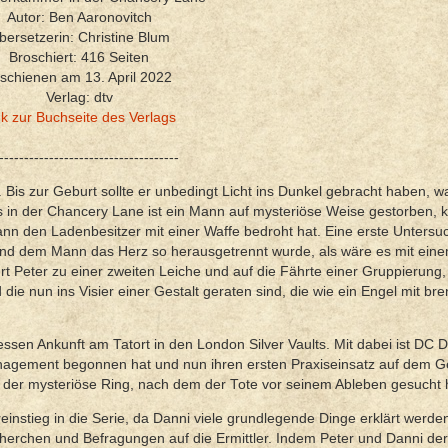
Autor: Ben Aaronovitch
bersetzerin: Christine Blum
Broschiert: 416 Seiten
schienen am 13. April 2022
Verlag: dtv
nk zur Buchseite des Verlags
------------------------------------
 Bis zur Geburt sollte er unbedingt Licht ins Dunkel gebracht haben, 
s in der Chancery Lane ist ein Mann auf mysteriöse Weise gestorben, 
n den Ladenbesitzer mit einer Waffe bedroht hat. Eine erste Unters
t und dem Mann das Herz so herausgetrennt wurde, als wäre es mit ein
t Peter zu einer zweiten Leiche und auf die Fährte einer Gruppierung, 
 die nun ins Visier einer Gestalt geraten sind, die wie ein Engel mit b
essen Ankunft am Tatort in den London Silver Vaults. Mit dabei ist DC 
nagement begonnen hat und nun ihren ersten Praxiseinsatz auf dem G
 ist der mysteriöse Ring, nach dem der Tote vor seinem Ableben gesucht 
einstieg in die Serie, da Danni viele grundlegende Dinge erklärt werde
cherchen und Befragungen auf die Ermittler. Indem Peter und Danni de