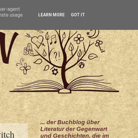
user-agent
erate usage
LEARN MORE
GOT IT
... der Buchblog über
Literatur der Gegenwart
itch
und Geschichten, die im