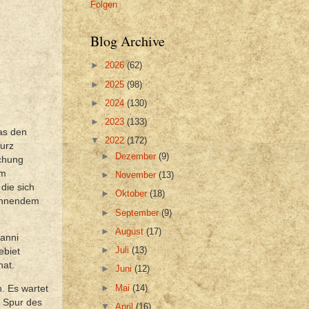
Folgen
Blog Archive
►
2026
(62)
►
2025
(98)
►
2024
(130)
►
2023
(133)
was den
▼
2022
(172)
kurz
►
Dezember
(9)
uchung
em
►
November
(13)
die sich
►
Oktober
(18)
rennendem
►
September
(9)
►
August
(17)
Danni
►
Juli
(13)
ebiet
hat.
►
Juni
(12)
►
Mai
(14)
n. Es wartet
r Spur des
▼
April
(16)