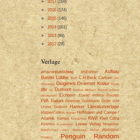
►
2017
(169)
►
2016
(174)
►
2015
(146)
►
2014
(161)
►
2013
(89)
►
2012
(28)
Verlage
Aufbau
amazonpublishing
arsEdition
Bastei Lübbe
C.H.Beck
Carlsen
BoD
der
Diogenes
Droemer Knaur
Hörverlag
Dryas
dtv
Dumont
du
Edition Michael Fischer
edition
Eichborn
Eisele
emons
Fischer
oberkassel
FVA
Galiani
Gmeiner
Goldmann
Gräfe und
Hanser Literaturverlage
Unzer
Gutkind
Hoffmann und Campe /
HarperCollins
Helmer
KiWi
Atlantik
Klett-Cotta
Kampa
Kein&Aber
Loewe Verlag
Kosmos
Magellan
Kunstmann
mixtvision
MairDumont
mare
Matthaes
Midas
Penguin Random
Pattloch