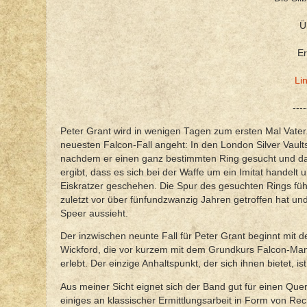
Ü
Er
Li
----
Peter Grant wird in wenigen Tagen zum ersten Mal Vater.
neuesten Falcon-Fall angeht: In den London Silver Vault
nachdem er einen ganz bestimmten Ring gesucht und dan
ergibt, dass es sich bei der Waffe um ein Imitat handel
Eiskratzer geschehen. Die Spur des gesuchten Rings führ
zuletzt vor über fünfundzwanzig Jahren getroffen hat und
Speer aussieht.
Der inzwischen neunte Fall für Peter Grant beginnt mit d
Wickford, die vor kurzem mit dem Grundkurs Falcon-Ma
erlebt. Der einzige Anhaltspunkt, der sich ihnen bietet,
Aus meiner Sicht eignet sich der Band gut für einen Quer
einiges an klassischer Ermittlungsarbeit in Form von Re