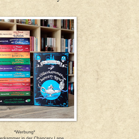
*Werbung*
lberkammer in der Chancery Lane