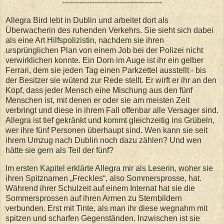
----------------------------------------
Allegra Bird lebt in Dublin und arbeitet dort als
Überwacherin des ruhenden Verkehrs. Sie sieht sich dabei
als eine Art Hilfspolizistin, nachdem sie ihren
ursprünglichen Plan von einem Job bei der Polizei nicht
verwirklichen konnte. Ein Dorn im Auge ist ihr ein gelber
Ferrari, dem sie jeden Tag einen Parkzettel ausstellt - bis
der Besitzer sie wütend zur Rede stellt. Er wirft er ihr an den
Kopf, dass jeder Mensch eine Mischung aus den fünf
Menschen ist, mit denen er oder sie am meisten Zeit
verbringt und diese in ihrem Fall offenbar alle Versager sind.
Allegra ist tief gekränkt und kommt gleichzeitig ins Grübeln,
wer ihre fünf Personen überhaupt sind. Wen kann sie seit
ihrem Umzug nach Dublin noch dazu zählen? Und wen
hätte sie gern als Teil der fünf?
Im ersten Kapitel erklärte Allegra mir als Leserin, woher sie
ihren Spitznamen „Freckles“, also Sommersprosse, hat.
Während ihrer Schulzeit auf einem Internat hat sie die
Sommersprossen auf ihren Armen zu Sternbildern
verbunden. Erst mit Tinte, als man ihr diese wegnahm mit
spitzen und scharfen Gegenständen. Inzwischen ist sie