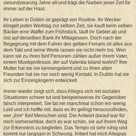
vierundzwanzig Jahre alt und trägt die Narben jener Zeit für
immer auf der Haut.
Ihr Leben in Dublin ist geprägt von Routine. Ihr Wecker
klingelt jeden Werktag zur selben Zeit, sie kauft beim selben
Bäcker eine Waffel zum Frühstück, läuft ihr Gebiet ab und
isst auf derselben Bank ihr Mittagessen. Doch nach der
Begegnung mit dem Fahrer des gelben Ferraris ist alles aus
dem Takt und seine Worte lassen sie nicht mehr los. Wen
kann sie zu ihren fünf Personen zählen außer ihrem Vater,
einem Musikprofessor, der auf Valentia Island wohnt? Ihre
Mutter hat sie nie kennengelernt und zu ihren alten
Freunden hat sie nur noch wenig Kontakt. In Dublin hat sie
sich zur Einzelgängerin entwickelt.
Immer wieder zeigt sich, dass Allegra sich mit sozialen
Situationen schwer tut und beispielsweise ihr Gegenüber
falsch interpretiert. Sie tat mir manchmal schon ein wenig
Leid und ich hoffte mit, dass es ihr gelingt herauszufinden,
wer „ihre“ fünf Menschen sind. Die Antwort darauf war für
mich vorhersehbar, doch es war schön, sie auf ihrem Weg
zur Erkenntnis zu begleiten. Das Tempo ist sehr ruhig und
kommt nur langsam in Schwung. Irritiert hat mich Allegras